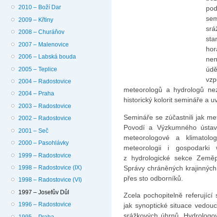
2010 – Boží Dar
po
sem
2009 – Křtiny
sr
2008 – Churáňov
sta
2007 – Malenovice
ho
2006 – Labská bouda
ne
údě
2005 – Teplice
vz
2004 – Radostovice
meteorologů a hydrologů neza
2004 – Praha
historický kolorit semináře a u
2003 – Radostovice
Semináře se zúčastnili jak me
2002 – Radostovice
Povodí a Výzkumného ústav
2001 – Seč
meteorologové a klimatolog
2000 – Pasohlávky
meteorologii i gospodarki
1999 – Radostovice
z hydrologické sekce Země
Správy chráněných krajinných
1998 – Radostovice (IX)
přes sto odborníků.
1998 – Radostovice (VI)
1997 – Josefův Důl
Zcela pochopitelně referující
1996 – Radostovice
jak synoptické situace vedouc
srážkových úhrnů. Hydrologov
1995 – Praha