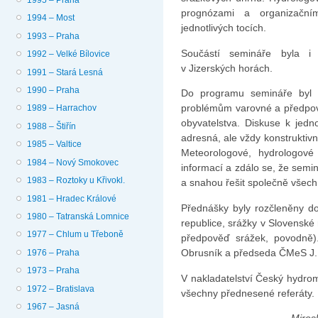
prognózami a organizační
1994 – Most
jednotlivých tocích.
1993 – Praha
Součástí semináře byla i 
1992 – Velké Bílovice
v Jizerských horách.
1991 – Stará Lesná
1990 – Praha
Do programu semináře byl o
problémům varovné a předpov
1989 – Harrachov
obyvatelstva. Diskuse k jedn
1988 – Štiřín
adresná, ale vždy konstruktiv
1985 – Valtice
Meteorologové, hydrologové
1984 – Nový Smokovec
informací a zdálo se, že semi
1983 – Roztoky u Křivokl.
a snahou řešit společně všech
1981 – Hradec Králové
Přednášky byly rozčleněny do
1980 – Tatranská Lomnice
republice, srážky v Slovenské 
1977 – Chlum u Třeboně
předpověď srážek, povodně).
Obrusník a předseda ČMeS J.
1976 – Praha
1973 – Praha
V nakladatelství Český hydrom
1972 – Bratislava
všechny přednesené referáty.
1967 – Jasná