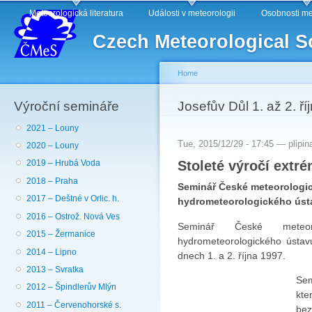
Main menu
Sk
Meteorologická literatura
Události v meteorologii
Osobnosti me
ma
Czech Meteorological S
co
Home
Výroční semináře
You are here
Josefův Důl 1. až 2. ř
2021 – Louny
Tue, 2015/12/29 - 17:45 —
plipin
2020 – Louny
Stoleté výročí extr
2019 – Hrubá Voda
2018 – Praha
Seminář České meteorologi
2017 – Deštné v Orlic. h.
hydrometeorologického úst
2016 – Ostrož. Nová Ves
Seminář České meteor
2015 – Žermanice
hydrometeorologického ústav
2014 – Lipno
dnech 1. a 2. října 1997.
2013 – Svratka
Sem
2012 – Špindlerův Mlýn
kte
2011 – Červenohorské s.
bez