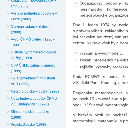
Katastrofální povodeň v ČR v
Organizovat odborné ku
srpnu 2002
mezinárodní konferen
Výstava podnebí a povodně v
meteorologické organizace
Praze (2002)
Dne 1. ledna 1974 byl zvol
Otevření radaru v Brdech
s právem výběru základního 
(2000)
byl schválen navržený tým pr
Vývoj ČHMÚ v letech 1993–
centra. Nejprve však bylo třeba
1999
Historie hydrometeorologické
výzkum a vývoj modelu,
služby (1999)
získání prostředků na vyba
CPP ČHMÚ zahájilo činnost
zajištění výstavby areálu c
(1999)
Rada ECMWF rozhodla, že c
45 let povětrnostního ústředí
v Sinfield Park, Reading, a to 
AČR (1998)
Meteorologické kroužky (1998)
Regionální meteorologické s
pouhých 15 km vzdáleno a je 
Nová budova pobočky ČHMÚ
v Č. Budějovicích (1998)
spojující Světová meteorologi
Klimatologické databáze
V blízkém okolí se nachází
(1998)
meteorologii, matematiku a p
Projekt Slezsko (1998)