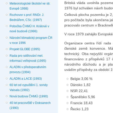
Britská vláda uvolnila pozem
Meteorologické školství ve str.
1976 byl schválen návrh budov
Evropě 1998)
Celková plocha pozemku je 2
Rozhovor s prof. RNDr. J.
pro počítače byla ukončena ja
Bednářem, CSc. (1997)
pracovalo centrum v Bracknell
Pobočka ČHMÚ H. Králové v
nové budově (1996)
V roce 1979 zahájilo Evropské 
Národní klimatický program ČR
v roce 1996
Organizace centra řídí rada
členské země konvence. Má 
Projekt GLOBE (1995)
technický. Oba nejvyšší orgá
Rada pro sdělování met.
financováno z příspěvků 17 
informací veřejnosti (1995)
národního důchodu a je plat
ALADIN v předoperativním
uvádím příspěvky za období 
provozu (1994)
Belgie 3,06 %
ALADIN a LACE (1993)
Dánsko 1,82
60 let od vypuštění 1. sondy
Vaisala (1992)
NSR 22,41
Nová budova ČHMÚ (1990)
Španělsko 5,96
Francie 18,43
40 let pracoviště v Doksanech
(1990)
Řecko 1,23