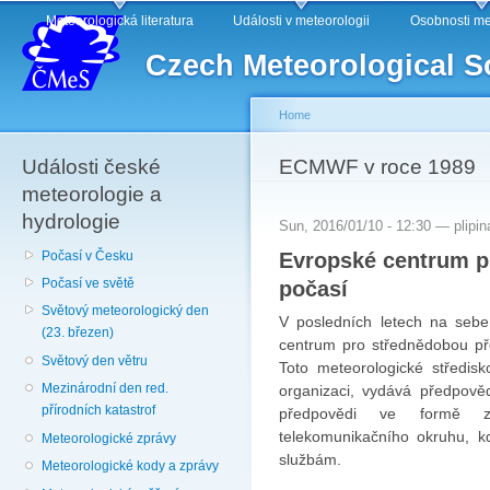
Main menu
Sk
Meteorologická literatura
Události v meteorologii
Osobnosti me
ma
Czech Meteorological S
co
Home
Události české
You are here
ECMWF v roce 1989
meteorologie a
hydrologie
Sun, 2016/01/10 - 12:30 —
plipin
Evropské centrum p
Počasí v Česku
počasí
Počasí ve světě
Světový meteorologický den
V posledních letech na sebe
(23. březen)
centrum pro střednědobou p
Světový den větru
Toto meteorologické středis
Mezinárodní den red.
organizaci, vydává předpo
přírodních katastrof
předpovědi ve formě 
telekomunikačního okruhu, k
Meteorologické zprávy
službám.
Meteorologické kody a zprávy