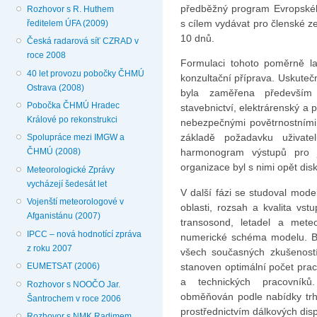
předběžný program Evropskéh
Rozhovor s R. Huthem
s cílem vydávat pro členské z
ředitelem ÚFA (2009)
10 dnů.
Česká radarová síť CZRAD v
roce 2008
Formulaci tohoto poměrně la
40 let provozu pobočky ČHMÚ
konzultační příprava. Uskuteč
Ostrava (2008)
byla zaměřena především n
Pobočka ČHMÚ Hradec
stavebnictví, elektrárenský a
Králové po rekonstrukci
nebezpečnými povětrnostními 
základě požadavku uživate
Spolupráce mezi IMGW a
harmonogram výstupů pro j
ČHMÚ (2008)
organizace byl s nimi opět dis
Meteorologické Zprávy
vycházejí šedesát let
V další fázi se studoval mode
Vojenští meteorologové v
oblasti, rozsah a kvalita vst
Afganistánu (2007)
transosond, letadel a mete
IPCC – nová hodnotící zpráva
numerické schéma modelu. By
z roku 2007
všech současných zkušeností 
stanoven optimální počet prac
EUMETSAT (2006)
a technických pracovníků
Rozhovor s NOOČO Jar.
obměňován podle nabídky trhu
Šantrochem v roce 2006
prostřednictvím dálkových dis
Rozhovor s NMK Radimem