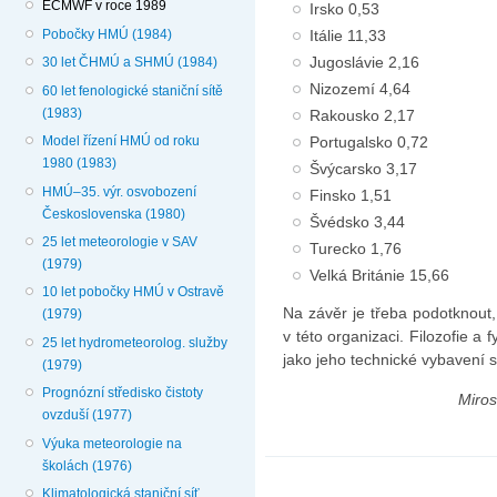
ECMWF v roce 1989
Irsko 0,53
Itálie 11,33
Pobočky HMÚ (1984)
Jugoslávie 2,16
30 let ČHMÚ a SHMÚ (1984)
Nizozemí 4,64
60 let fenologické staniční sítě
(1983)
Rakousko 2,17
Portugalsko 0,72
Model řízení HMÚ od roku
1980 (1983)
Švýcarsko 3,17
HMÚ–35. výr. osvobození
Finsko 1,51
Československa (1980)
Švédsko 3,44
25 let meteorologie v SAV
Turecko 1,76
(1979)
Velká Británie 15,66
10 let pobočky HMÚ v Ostravě
Na závěr je třeba podotknout
(1979)
v této organizaci. Filozofie a
25 let hydrometeorolog. služby
jako jeho technické vybave
(1979)
Prognózní středisko čistoty
Miros
ovzduší (1977)
Výuka meteorologie na
školách (1976)
Klimatologická staniční síť