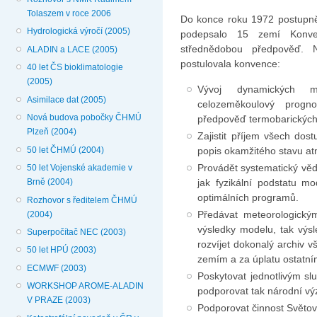
Tolaszem v roce 2006
Do konce roku 1972 postupně 
Hydrologická výročí (2005)
podepsalo 15 zemí Konve
střednědobou předpověď. N
ALADIN a LACE (2005)
postulovala konvence:
40 let ČS bioklimatologie
(2005)
Vývoj dynamických m
Asimilace dat (2005)
celozeměkoulový progno
Nová budova pobočky ČHMÚ
předpověď termobarických 
Plzeň (2004)
Zajistit příjem všech do
50 let ČHMÚ (2004)
popis okamžitého stavu at
Provádět systematický vě
50 let Vojenské akademie v
jak fyzikální podstatu m
Brně (2004)
optimálních programů.
Rozhovor s ředitelem ČHMÚ
Předávat meteorologický
(2004)
výsledky modelu, tak vý
Superpočítač NEC (2003)
rozvíjet dokonalý archiv 
50 let HPÚ (2003)
zemím a za úplatu ostatn
ECMWF (2003)
Poskytovat jednotlivým sl
WORKSHOP AROME-ALADIN
podporovat tak národní v
V PRAZE (2003)
Podporovat činnost Světov