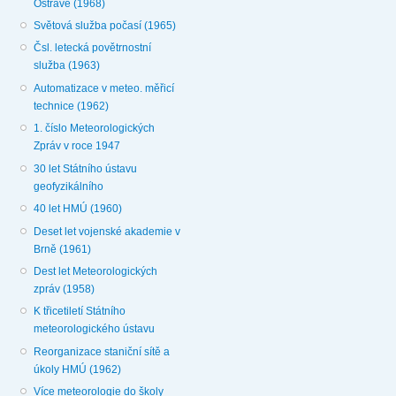
Ostravě (1968)
Světová služba počasí (1965)
Čsl. letecká povětrnostní
služba (1963)
Automatizace v meteo. měřicí
technice (1962)
1. číslo Meteorologických
Zpráv v roce 1947
30 let Státního ústavu
geofyzikálního
40 let HMÚ (1960)
Deset let vojenské akademie v
Brně (1961)
Dest let Meteorologických
zpráv (1958)
K třicetiletí Státního
meteorologického ústavu
Reorganizace staniční sítě a
úkoly HMÚ (1962)
Více meteorologie do školy