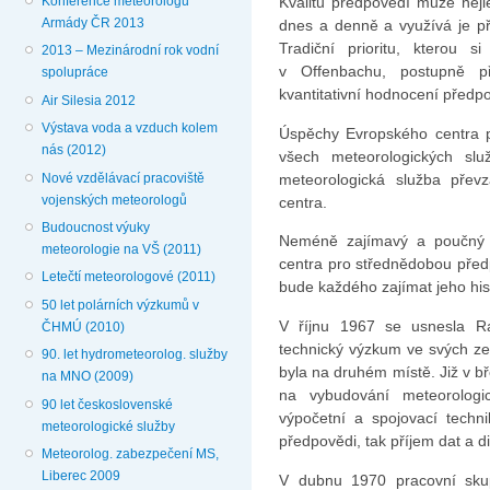
Konference meteorologů
Kvalitu předpovědí může nejlé
Armády ČR 2013
dnes a denně a využívá je př
Tradiční prioritu, kterou s
2013 – Mezinárodní rok vodní
v Offenbachu, postupně p
spolupráce
kvantitativní hodnocení předp
Air Silesia 2012
Výstava voda a vzduch kolem
Úspěchy Evropského centra př
nás (2012)
všech meteorologických slu
Nové vzdělávací pracoviště
meteorologická služba přev
vojenských meteorologů
centra.
Budoucnost výuky
Neméně zajímavý a poučný 
meteorologie na VŠ (2011)
centra pro střednědobou předp
Letečtí meteorologové (2011)
bude každého zajímat jeho hist
50 let polárních výzkumů v
V říjnu 1967 se usnesla R
ČHMÚ (2010)
technický výzkum ve svých zem
90. let hydrometeorolog. služby
byla na druhém místě. Již v b
na MNO (2009)
na vybudování meteorologi
90 let československé
výpočetní a spojovací techn
meteorologické služby
předpovědi, tak příjem dat a d
Meteorolog. zabezpečení MS,
Liberec 2009
V dubnu 1970 pracovní sku