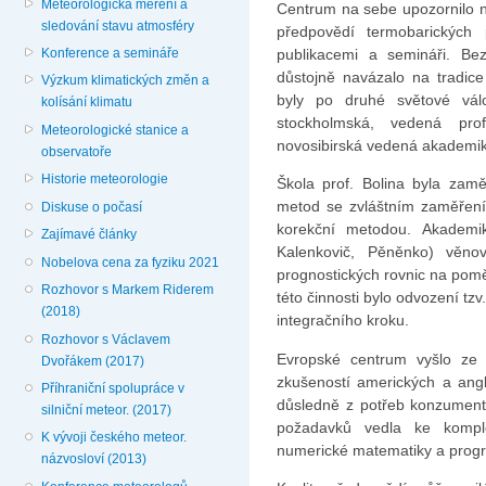
Meteorologická měření a
Centrum na sebe upozornilo n
sledování stavu atmosféry
předpovědí termobarických
publikacemi a semináři. Be
Konference a semináře
důstojně navázalo na tradice
Výzkum klimatických změn a
byly po druhé světové vál
kolísání klimatu
stockholmská, vedená pr
Meteorologické stanice a
novosibirská vedená akadem
observatoře
Historie meteorologie
Škola prof. Bolina byla zam
metod se zvláštním zaměření
Diskuse o počasí
korekční metodou. Akademi
Zajímavé články
Kalenkovič, Pěněnko) věno
Nobelova cena za fyziku 2021
prognostických rovnic na pom
Rozhovor s Markem Riderem
této činnosti bylo odvození t
(2018)
integračního kroku.
Rozhovor s Václavem
Evropské centrum vyšlo ze 
Dvořákem (2017)
zkušeností amerických a ang
Příhraniční spolupráce v
důsledně z potřeb konzument
silniční meteor. (2017)
požadavků vedla ke komple
K vývoji českého meteor.
numerické matematiky a progr
názvosloví (2013)