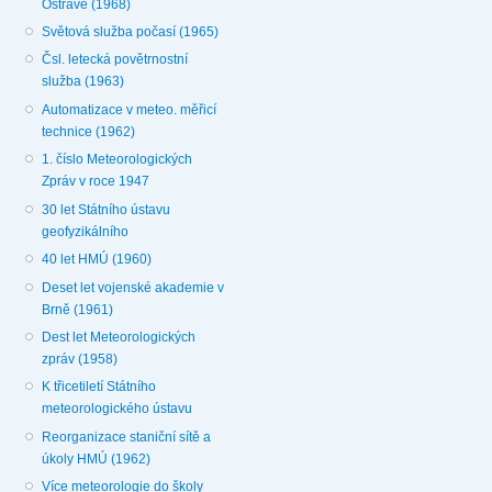
Ostravě (1968)
Světová služba počasí (1965)
Čsl. letecká povětrnostní
služba (1963)
Automatizace v meteo. měřicí
technice (1962)
1. číslo Meteorologických
Zpráv v roce 1947
30 let Státního ústavu
geofyzikálního
40 let HMÚ (1960)
Deset let vojenské akademie v
Brně (1961)
Dest let Meteorologických
zpráv (1958)
K třicetiletí Státního
meteorologického ústavu
Reorganizace staniční sítě a
úkoly HMÚ (1962)
Více meteorologie do školy