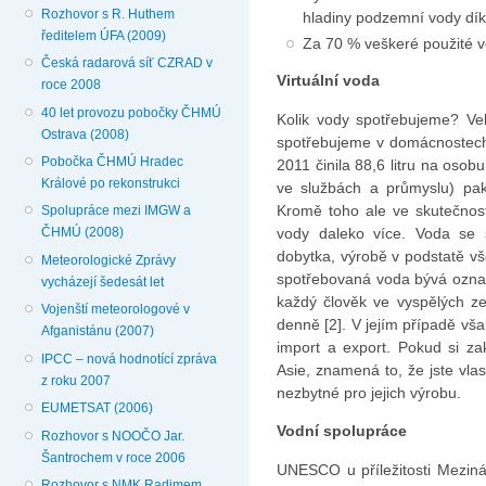
Rozhovor s R. Huthem
hladiny podzemní vody dík
ředitelem ÚFA (2009)
Za 70 % veškeré použité v
Česká radarová síť CZRAD v
Virtuální voda
roce 2008
40 let provozu pobočky ČHMÚ
Kolik vody spotřebujeme? Vel
Ostrava (2008)
spotřebujeme v domácnostech,
Pobočka ČHMÚ Hradec
2011 činila 88,6 litru na osobu
Králové po rekonstrukci
ve službách a průmyslu) pak
Kromě toho ale ve skutečnost
Spolupráce mezi IMGW a
vody daleko více. Voda se s
ČHMÚ (2008)
dobytka, výrobě v podstatě vš
Meteorologické Zprávy
spotřebovaná voda bývá označ
vycházejí šedesát let
každý člověk ve vyspělých zem
Vojenští meteorologové v
denně [2]. V jejím případě však
Afganistánu (2007)
import a export. Pokud si zak
IPCC – nová hodnotící zpráva
Asie, znamená to, že jste vlas
z roku 2007
nezbytné pro jejich výrobu.
EUMETSAT (2006)
Vodní spolupráce
Rozhovor s NOOČO Jar.
Šantrochem v roce 2006
UNESCO u příležitosti Mezin
Rozhovor s NMK Radimem