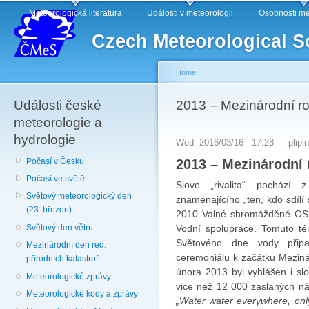
Main menu
Sk
Meteorologická literatura
Události v meteorologii
Osobnosti me
ma
Czech Meteorological S
co
Home
Události české
You are here
2013 – Mezinárodní ro
meteorologie a
hydrologie
Wed, 2016/03/16 - 17:28 —
plipi
2013 – Mezinárodní 
Počasí v Česku
Počasí ve světě
Slovo „rivalita“ pochází
Světový meteorologický den
znamenajícího „ten, kdo sdílí 
(23. březen)
2010 Valné shromážděné OSN
Světový den větru
Vodní spolupráce. Tomuto té
Světového dne vody přip
Mezinárodní den red.
ceremoniálu k začátku Meziná
přírodních katastrof
února 2013 byl vyhlášen i slo
Meteorologické zprávy
vice než 12 000 zaslaných n
Meteorologické kody a zprávy
„Water water everywhere, only