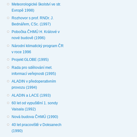
Meteorologické školství ve str.
Evropě 1998)
Rozhovor s prof. RNDr. J.
Bednářem, CSc. (1997)
Pobočka ČHMÚ H. Králové v
nové budově (1996)
Národní klimatický program ČR
v roce 1996
Projekt GLOBE (1995)
Rada pro sdělování met.
informací veřejnosti (1995)
ALADIN v předoperativním
provozu (1994)
ALADIN a LACE (1993)
60 let od vypuštění 1. sondy
Vaisala (1992)
Nová budova ČHMÚ (1990)
40 let pracoviště v Doksanech
(1990)