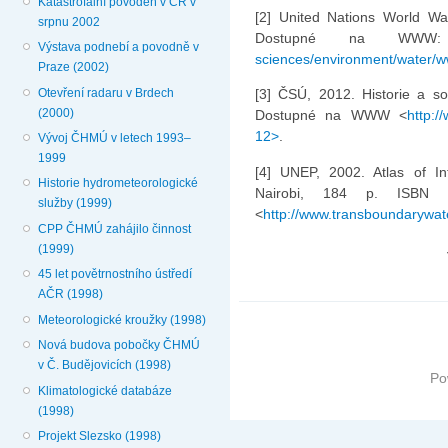
Katastrofální povodeň v ČR v
[2] United Nations World W
srpnu 2002
Dostupné na WWW
Výstava podnebí a povodně v
sciences/environment/water/w
Praze (2002)
Otevření radaru v Brdech
[3] ČSÚ, 2012. Historie a s
(2000)
Dostupné na WWW <
http:/
12>
.
Vývoj ČHMÚ v letech 1993–
1999
[4] UNEP, 2002. Atlas of In
Historie hydrometeorologické
Nairobi, 184 p. ISBN 
služby (1999)
<
http://www.transboundarywate
CPP ČHMÚ zahájilo činnost
(1999)
45 let povětrnostního ústředí
AČR (1998)
Meteorologické kroužky (1998)
Nová budova pobočky ČHMÚ
v Č. Budějovicích (1998)
Po
Klimatologické databáze
(1998)
Projekt Slezsko (1998)