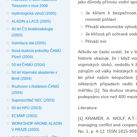
jako důvody přínosu vodní spo
Tolaszem v roce 2006
Je klíčem k bezpečnosti,
Hydrologická výročí (2005)
rovnosti pohlaví.
ALADIN a LACE (2005)
Přináší ekonomické výhod
40 let ČS bioklimatologie
Je klíčová při ochraně vod
(2005)
Přináší mír.
Asimilace dat (2005)
Nová budova pobočky ČHMÚ
Ačkoliv se často uvádí, že v 
Plzeň (2004)
historie ukazuje, že i když vo
vojenských útoků, nedošlo k 
50 let ČHMÚ (2004)
zdrojům od války městských 
50 let Vojenské akademie v
let před naším letopočtem 
Brně (2004)
některých případech vedlo k 
Rozhovor s ředitelem ČHMÚ
měřítku [1]. Na druhou stran
(2004)
podepsáno více než 400 meziná
Superpočítač NEC (2003)
Literatura:
50 let HPÚ (2003)
ECMWF (2003)
[1] KRAMER, A. WOLF, A.T.
WORKSHOP AROME-ALADIN
managing conflict and cooperat
V PRAZE (2003)
No. 1, p. 4-12. ISSN 1815-958