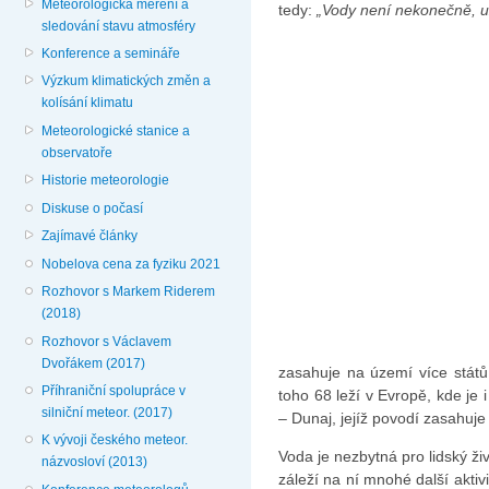
Meteorologická měření a
tedy:
„Vody není nekonečně, už
sledování stavu atmosféry
Konference a semináře
Výzkum klimatických změn a
kolísání klimatu
Meteorologické stanice a
observatoře
Historie meteorologie
Diskuse o počasí
Zajímavé články
Nobelova cena za fyziku 2021
Rozhovor s Markem Riderem
(2018)
Rozhovor s Václavem
Dvořákem (2017)
zasahuje na území více států
Příhraniční spolupráce v
toho 68 leží v Evropě, kde je 
silniční meteor. (2017)
– Dunaj, jejíž povodí zasahuje
K vývoji českého meteor.
Voda je nezbytná pro lidský živo
názvosloví (2013)
záleží na ní mnohé další aktiv