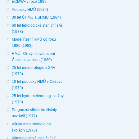
ECMWF v roce 1989
Pobočky HMÚ (1984)
30 let ČHMÚ a SHMÚ (1984)
60 let fenologické staniční sítě
(1983)
Model řízení HMÚ od roku
1980 (1983)
HMÚ–35. výr. osvobození
Československa (1980)
25 let meteorologie v SAV
(1979)
10 let pobočky HMÚ v Ostravě
(1979)
25 let hydrometeorolog. služby
(1979)
Prognózní středisko čistoty
ovzduší (1977)
Výuka meteorologie na
školách (1976)
Klimatologická staniční síť