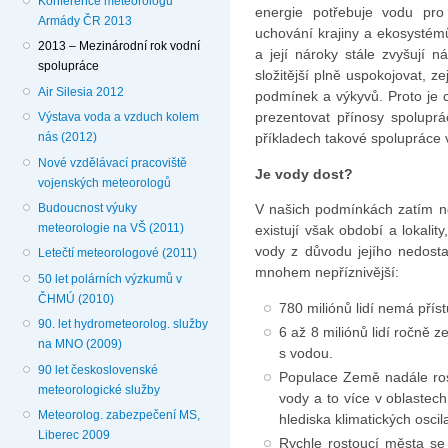
Konference meteorologů
energie potřebuje vodu pro
Armády ČR 2013
uchování krajiny a ekosystémů
2013 – Mezinárodní rok vodní
a její nároky stále zvyšují n
spolupráce
složitější plně uspokojovat, z
Air Silesia 2012
podmínek a výkyvů. Proto je 
prezentovat přínosy spolupr
Výstava voda a vzduch kolem
příkladech takové spolupráce
nás (2012)
Nové vzdělávací pracoviště
Je vody dost?
vojenských meteorologů
Budoucnost výuky
V našich podmínkách zatím 
meteorologie na VŠ (2011)
existují však období a lokali
vody z důvodu jejího nedosta
Letečtí meteorologové (2011)
mnohem nepříznivější:
50 let polárních výzkumů v
ČHMÚ (2010)
780 miliónů lidí nemá příst
90. let hydrometeorolog. služby
6 až 8 miliónů lidí ročně 
na MNO (2009)
s vodou.
90 let československé
Populace Země nadále ros
meteorologické služby
vody a to více v oblastec
Meteorolog. zabezpečení MS,
hlediska klimatických oscil
Liberec 2009
Rychle rostoucí města se 