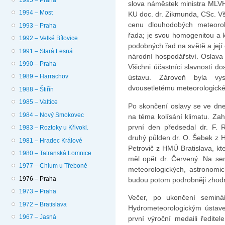
slova náměstek ministra MLVH
1994 – Most
KU doc. dr. Zikmunda, CSc. Všic
cenu dlouhodobých meteorol
1993 – Praha
řada; je svou homogenitou a k
1992 – Velké Bílovice
podobných řad na světě a jej
1991 – Stará Lesná
národní hospodářství. Oslava
1990 – Praha
Všichni účastníci slavnosti d
1989 – Harrachov
ústavu. Zároveň byla vy
dvousetletému meteorologick
1988 – Štiřín
1985 – Valtice
Po skončení oslavy se ve dn
1984 – Nový Smokovec
na téma kolísání klimatu. Zah
první den předsedal dr. F. 
1983 – Roztoky u Křivokl.
druhý půlden dr. O. Šebek z H
1981 – Hradec Králové
Petrovič z HMÚ Bratislava, kt
1980 – Tatranská Lomnice
měl opět dr. Červený. Na se
1977 – Chlum u Třeboně
meteorologických, astronomick
1976 – Praha
budou potom podrobněji zhod
1973 – Praha
Večer, po ukončení seminář
1972 – Bratislava
Hydrometeorologickým ústave
1967 – Jasná
první výroční medaili ředit