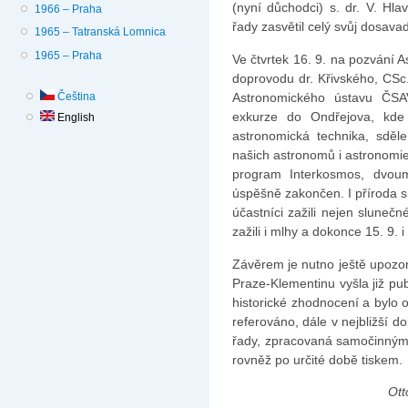
(nyní důchodci) s. dr. V. Hla
1966 – Praha
řady zasvětil celý svůj dosa­vad
1965 – Tatranská Lomnica
1965 – Praha
Ve čtvrtek 16. 9. na pozvání 
doprovodu dr. Křivského, CSc.
Astronomického ústavu ČSA
Čeština
exkurze do Ondřejova, kde 
English
astronomická tech­nika, sdě
našich astronomů i astronomi
program Interkosmos, dvoume
úspěšně zakončen. I příroda si
účastníci zažili nejen slunečn
zažili i mlhy a dokonce 15. 9. i
Závěrem je nutno ještě upozor
Praze-Klementinu vyšla již pu
historické zhodnocení a bylo 
referováno, dále v nejbližší 
řady, zpracovaná samočinným
rovněž po určité době tiskem.
Ott