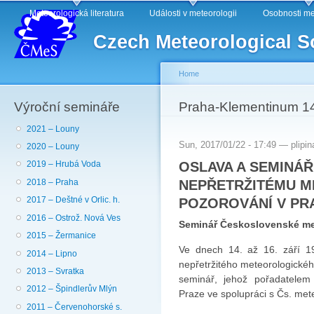
Main menu
Sk
Meteorologická literatura
Události v meteorologii
Osobnosti me
ma
Czech Meteorological S
co
Home
Výroční semináře
You are here
Praha-Klementinum 14.
2021 – Louny
Sun, 2017/01/22 - 17:49 —
plipin
2020 – Louny
OSLAVA A SEMINÁ
2019 – Hrubá Voda
NEPŘETR­ŽITÉMU 
2018 – Praha
POZOROVÁNÍ V PRA
2017 – Deštné v Orlic. h.
2016 – Ostrož. Nová Ves
Seminář Československé met
2015 – Žermanice
Ve dnech 14. až 16. září 197
2014 – Lipno
nepřetržitého meteorologickéh
2013 – Svratka
seminář, jehož pořadatelem
2012 – Špindlerův Mlýn
Praze ve spolupráci s Čs. mete
2011 – Červenohorské s.