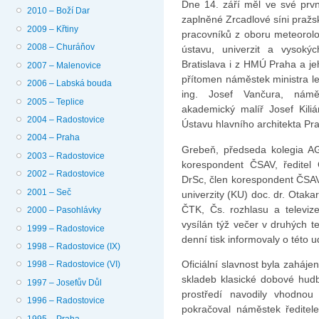
Dne 14. září měl ve své první
2010 – Boží Dar
zaplněné Zrcadlové síni pražsk
2009 – Křtiny
pracovníků z oboru meteorolo
2008 – Churáňov
ústavu, univerzit a vysoký
Bratislava i z HMÚ Praha a je
2007 – Malenovice
přítomen ná­městek ministra 
2006 – Labská bouda
ing. Josef Vančura, námě
2005 – Teplice
akademický malíř Josef Kiliá
2004 – Radostovice
Ústavu hlavního architekta Pra
2004 – Praha
Grebeň, předseda kolegia A
2003 – Radostovice
korespondent ČSAV, ředitel 
2002 – Radostovice
DrSc, člen korespondent ČSAV
2001 – Seč
univerzity (KU) doc. dr. Otaka
ČTK, Čs. rozhlasu a televize.
2000 – Pasohlávky
vysílán týž večer v druhých t
1999 – Radostovice
denní tisk informovaly o této ud
1998 – Radostovice (IX)
Oficiální slavnost byla zaháje
1998 – Radostovice (VI)
skladeb klasické dobové hudb
1997 – Josefův Důl
prostředí navodily vhodnou
1996 – Radostovice
pokračoval náměstek ředi­te
1995 – Praha