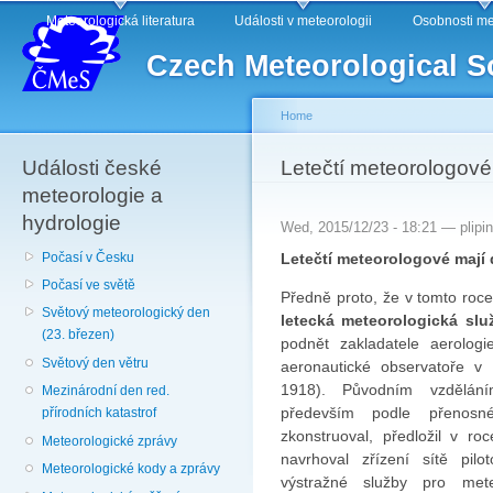
Main menu
Sk
Meteorologická literatura
Události v meteorologii
Osobnosti me
ma
Czech Meteorological S
co
Home
Události české
You are here
Letečtí meteorologové
meteorologie a
hydrologie
Wed, 2015/12/23 - 18:21 —
plipi
Počasí v Česku
Letečtí meteorologové mají
Počasí ve světě
Předně proto, že v tomto roc
Světový meteorologický den
letecká meteorologická slu
(23. březen)
podnět zakladatele aerologi
Světový den větru
aeronautické observatoře v
1918). Původním vzdělání
Mezinárodní den red.
především podle přenosné
přírodních katastrof
zkonstruoval, předložil v ro
Meteorologické zprávy
navrhoval zřízení sítě pil
Meteorologické kody a zprávy
výstražné služby pro mete