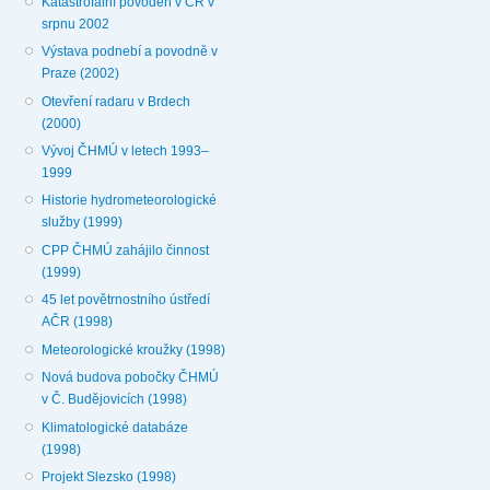
Katastrofální povodeň v ČR v
srpnu 2002
Výstava podnebí a povodně v
Praze (2002)
Otevření radaru v Brdech
(2000)
Vývoj ČHMÚ v letech 1993–
1999
Historie hydrometeorologické
služby (1999)
CPP ČHMÚ zahájilo činnost
(1999)
45 let povětrnostního ústředí
AČR (1998)
Meteorologické kroužky (1998)
Nová budova pobočky ČHMÚ
v Č. Budějovicích (1998)
Klimatologické databáze
(1998)
Projekt Slezsko (1998)