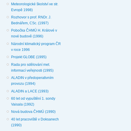
Meteorologické školství ve str.
Evropě 1998)
Rozhovor s prof. RNDr. J.
Bednářem, CSc. (1997)
Pobočka ČHMÚ H. Králové v
nové budově (1996)
Národní klimatický program ČR
v roce 1996
Projekt GLOBE (1995)
Rada pro sdělování met.
informací veřejnosti (1995)
ALADIN v předoperativním
provozu (1994)
ALADIN a LACE (1993)
60 let od vypuštění 1. sondy
Vaisala (1992)
Nová budova ČHMÚ (1990)
40 let pracoviště v Doksanech
(1990)