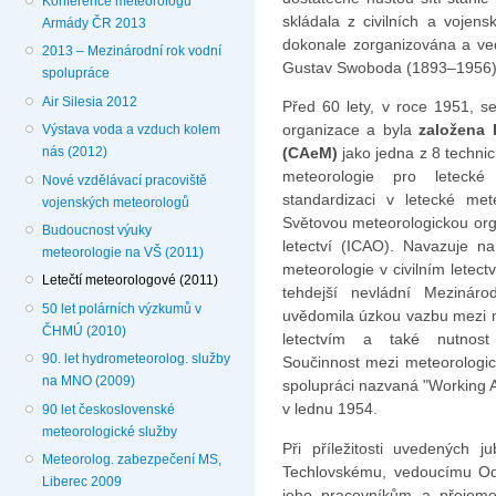
Konference meteorologů
skládala z civilních a vojens
Armády ČR 2013
dokonale zorganizována a ved
2013 – Mezinárodní rok vodní
Gustav Swoboda (1893–1956)
spolupráce
Air Silesia 2012
Před 60 lety, v roce 1951, s
organizace a byla
založena 
Výstava voda a vzduch kolem
nás (2012)
(CAeM)
jako jedna z 8 technick
meteorologie pro letecké
Nové vzdělávací pracoviště
standardizaci v letecké met
vojenských meteorologů
Světovou meteorologickou orga
Budoucnost výuky
letectví (ICAO). Navazuje n
meteorologie na VŠ (2011)
meteorologie v civilním letec
Letečtí meteorologové (2011)
tehdejší nevládní Mezináro
50 let polárních výzkumů v
uvědomila úzkou vazbu mezi me
ČHMÚ (2010)
letectvím a také nutnost 
90. let hydrometeorolog. služby
Součinnost mezi meteorologick
na MNO (2009)
spolupráci nazvaná "Working
v lednu 1954.
90 let československé
meteorologické služby
Při příležitosti uvedených 
Meteorolog. zabezpečení MS,
Techlovskému, vedoucímu O
Liberec 2009
jeho pracovníkům a přejeme