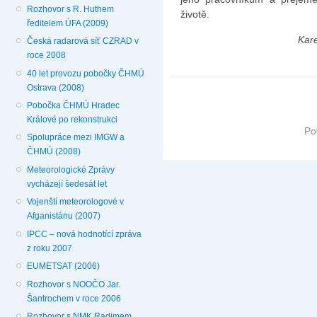
Rozhovor s R. Huthem
životě.
ředitelem ÚFA (2009)
Kar
Česká radarová síť CZRAD v
roce 2008
40 let provozu pobočky ČHMÚ
Ostrava (2008)
Pobočka ČHMÚ Hradec
Králové po rekonstrukci
Po
Spolupráce mezi IMGW a
ČHMÚ (2008)
Meteorologické Zprávy
vycházejí šedesát let
Vojenští meteorologové v
Afganistánu (2007)
IPCC – nová hodnotící zpráva
z roku 2007
EUMETSAT (2006)
Rozhovor s NOOČO Jar.
Šantrochem v roce 2006
Rozhovor s NMK Radimem