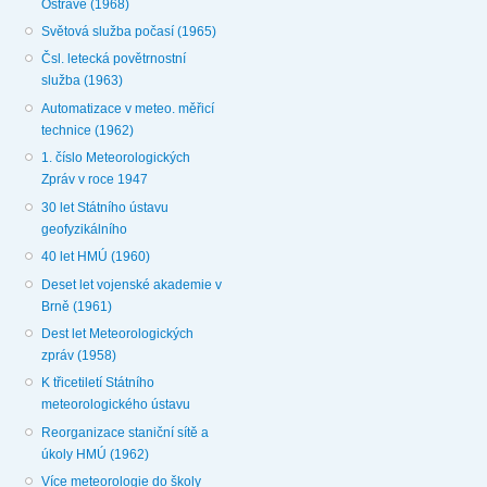
Ostravě (1968)
Světová služba počasí (1965)
Čsl. letecká povětrnostní
služba (1963)
Automatizace v meteo. měřicí
technice (1962)
1. číslo Meteorologických
Zpráv v roce 1947
30 let Státního ústavu
geofyzikálního
40 let HMÚ (1960)
Deset let vojenské akademie v
Brně (1961)
Dest let Meteorologických
zpráv (1958)
K třicetiletí Státního
meteorologického ústavu
Reorganizace staniční sítě a
úkoly HMÚ (1962)
Více meteorologie do školy