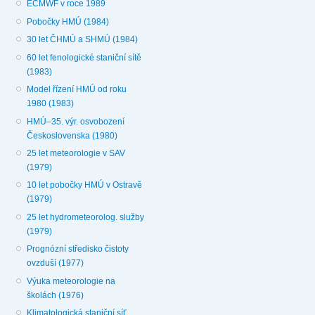
ECMWF v roce 1989
Pobočky HMÚ (1984)
30 let ČHMÚ a SHMÚ (1984)
60 let fenologické staniční sítě
(1983)
Model řízení HMÚ od roku
1980 (1983)
HMÚ–35. výr. osvobození
Československa (1980)
25 let meteorologie v SAV
(1979)
10 let pobočky HMÚ v Ostravě
(1979)
25 let hydrometeorolog. služby
(1979)
Prognózní středisko čistoty
ovzduší (1977)
Výuka meteorologie na
školách (1976)
Klimatologická staniční síť