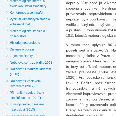
Meteorologická měření a
dopravy. V té době již v Ně
sledování stavu atmosféry
spojená s podnikem Ferdinan
Konference a semináře
provozovala nepravidelnou 
nepřáteli byla bouřková činn
Výzkum klimatických změn a
vodík) a silný nárazový vítr, j
kolísání klimatu
a přistání. Z toho důvodu byl
Meteorologické stanice a
1911 letecká meteorologická sl
observatoře
Historie meteorologie
V tomto roce uplynulo 90 
Diskuse o počasí
povětrnostní služby
. Vznikl
meteorologického v Praze a b
Zajímavé články
veřejných prací, které bylo ne
Nobelova cena za fyziku 2021
to brzy po zřízení meteorolo
Rozhovor s Markem Riderem
začala pravidelná civilní l
(2018)
1920). Francouzsko-rumunská
Rozhovor s Václavem
linku z Paříže přes Štras
Dvořákem (2017)
francouzských a německých
Příhraniční spolupráce v
víceméně improvizovala, proto
silniční meteor. (2017)
zprávy jen jednou denně, a 
letecké účely pozorovala poč
K vývoji českého meteor.
názvosloví (2013)
Prahy. Netrvalo však ani 10 r
dostatečně hustou sítí stanic