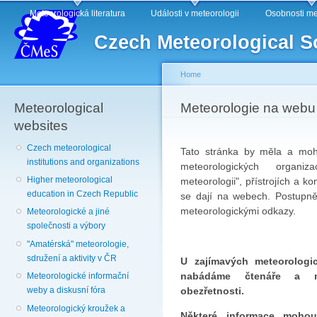
Main menu
Sk
Meteorologická literatura
Události v meteorologii
Osobnosti me
ma
Czech Meteorological S
co
Home
Meteorological
You are here
Meteorologie na webu
websites
Czech meteorological
Tato stránka by měla a mohl
institutions and organizations
meteorologických organiz
Higher meteorological
meteorologii", přístrojích a k
education in Czech Republic
se dají na webech. Postupně
meteorologickými odkazy.
Meteorologické a jiné
společnosti a výbory
"Amatérská" meteorologie,
sdružení a aktivity v ČR
U zajímavých meteorologi
nabádáme čtenáře a ná
Meteorologické informační
obezřetnosti.
weby a diskusní fóra
Meteorologický kroužek a
Některé informace mohou