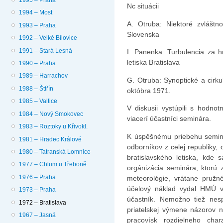
Nc situácii
1994 – Most
A. Otruba: Niektoré zvláštn
1993 – Praha
Slovenska
1992 – Velké Bílovice
1991 – Stará Lesná
I. Panenka: Turbulencia za 
letiska Bratislava
1990 – Praha
1989 – Harrachov
G. Otruba: Synoptické a cirku
1988 – Štiřín
októbra 1971.
1985 – Valtice
V diskusii vystúpili s hodno
1984 – Nový Smokovec
viacerí účastníci seminára.
1983 – Roztoky u Křivokl.
K úspěšnému priebehu seminá
1981 – Hradec Králové
odborníkov z celej republiky,
1980 – Tatranská Lomnice
bratislavského letiska, kde s
1977 – Chlum u Třeboně
orgánizácia seminára, ktorú 
1976 – Praha
meteorológie, vrátane pružn
účelový náklad vydal HMÚ v
1973 – Praha
účastník. Nemožno tiež nesp
1972 – Bratislava
priatelskej výmene názorov 
1967 – Jasná
pracovísk rozdielneho cha