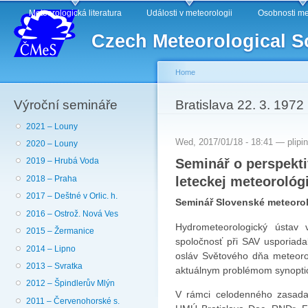
Main menu
Sk
Meteorologická literatura
Události v meteorologii
Osobnosti me
ma
Czech Meteorological S
co
Home
Výroční semináře
You are here
Bratislava 22. 3. 1972
2021 – Louny
Wed, 2017/01/18 - 18:41 —
plipi
2020 – Louny
Seminář o perspekti
2019 – Hrubá Voda
leteckej meteorológ
2018 – Praha
2017 – Deštné v Orlic. h.
Seminář Slovenské meteorol
2016 – Ostrož. Nová Ves
Hydrometeorologický ústav v
2015 – Žermanice
spoločnosť při SAV usporiadali
2014 – Lipno
osláv Světového dňa meteoro
2013 – Svratka
aktuálnym problémom synoptick
2012 – Špindlerův Mlýn
V rámci celodenného zasadan
2011 – Červenohorské s.