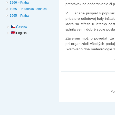
1966 – Praha
prestávok na občerstvenie či
1965 – Tatranská Lomnica
V snahe prispieť k popularizá
1965 – Praha
priestore odletovej haly inšt
která sa střetla u letecky ce
Čeština
splnila velmi dobré svoje posla
English
Záverom možno povedať, že p
pri organizácii všetkých podu
Světového dňa meteorológie 19
Po