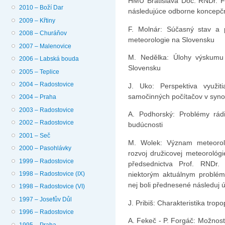
HMÚ Bratislava Doc. RNDr. Fe
2010 – Boží Dar
následujúce odborne koncepčn
2009 – Křtiny
F. Molnár: Súčasný stav a p
2008 – Churáňov
meteorologie na Slovensku
2007 – Malenovice
M. Nedělka: Úlohy výskumu v
2006 – Labská bouda
Slovensku
2005 – Teplice
2004 – Radostovice
J. Uko: Perspektiva využi
samočinných počítačov v synopt
2004 – Praha
2003 – Radostovice
A. Podhorský: Problémy rádi
2002 – Radostovice
budúcnosti
2001 – Seč
M. Wolek: Význam meteorolo
2000 – Pasohlávky
rozvoj družicovej meteorológ
1999 – Radostovice
předsednictva Prof. RNDr.
1998 – Radostovice (IX)
niektorým aktuálnym problé­m
nej boli přednesené následuj ú
1998 – Radostovice (VI)
1997 – Josefův Důl
J. Pribiš: Charakteristika t
1996 – Radostovice
A. Fekeč - P. Forgáč: Možnost
1995 – Praha