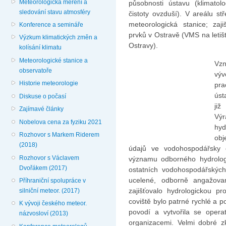
Meteorologická měření a
působnosti ústavu (klimatol
sledování stavu atmosféry
čistoty ovzdu­ší). V areálu s
meteo­rologická stanice; za
Konference a semináře
prvků v Ostravě (VMS na letiš
Výzkum klimatických změn a
Ostravy).
kolísání klimatu
Meteorologické stanice a
Vzn
observatoře
vý
Historie meteorologie
pra
úst
Diskuse o počasí
již
Zajímavé články
Vý
Nobelova cena za fyziku 2021
hy
Rozhovor s Markem Riderem
obj
(2018)
údajů ve vodohospodářsky 
Rozhovor s Václavem
významu odborného hydro­log
Dvořákem (2017)
ostatních vodohos­podářskýc
ucelené, odborně angažova
Příhraniční spolupráce v
zajišťo­valo hydrologickou p
silniční meteor. (2017)
coviště bylo patrné rychlé a p
K vývoji českého meteor.
povodí a vytvořila se opera
názvosloví (2013)
organizacemi. Velmi dobré z