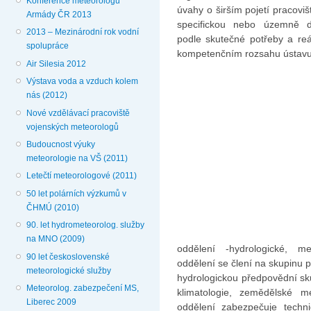
Konference meteorologů
úvahy o širším pojetí pracoviš
Armády ČR 2013
specifickou nebo územně de
2013 – Mezinárodní rok vodní
podle skutečné potřeby a re
spolupráce
kompetenčním rozsahu ústavu;
Air Silesia 2012
Výstava voda a vzduch kolem
nás (2012)
Nové vzdělávací pracoviště
vojenských meteorologů
Budoucnost výuky
meteorologie na VŠ (2011)
Letečtí meteorologové (2011)
50 let polárních výzkumů v
ČHMÚ (2010)
90. let hydrometeorolog. služby
na MNO (2009)
oddělení -hydrologické, me
90 let československé
oddělení se člení na skupinu
meteorologické služby
hydrologickou předpovědní sku
Meteorolog. zabezpečení MS,
klimatologie, zemědělské me
Liberec 2009
oddělení zabezpečuje techn