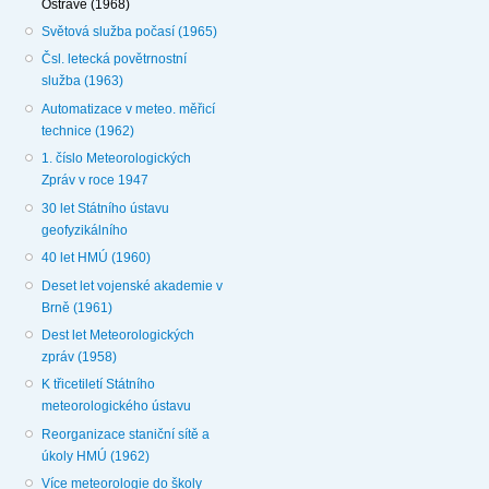
Ostravě (1968)
Světová služba počasí (1965)
Čsl. letecká povětrnostní
služba (1963)
Automatizace v meteo. měřicí
technice (1962)
1. číslo Meteorologických
Zpráv v roce 1947
30 let Státního ústavu
geofyzikálního
40 let HMÚ (1960)
Deset let vojenské akademie v
Brně (1961)
Dest let Meteorologických
zpráv (1958)
K třicetiletí Státního
meteorologického ústavu
Reorganizace staniční sítě a
úkoly HMÚ (1962)
Více meteorologie do školy