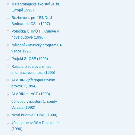
Meteorologické školství ve str.
Evropě 1998)
Rozhovor s prof. RNDr. J.
Bednářem, CSc. (1997)
Pobočka ČHMÚ H. Králové v
nové budově (1996)
Národní klimatický program ČR
v roce 1996
Projekt GLOBE (1995)
Rada pro sdělování met.
informací veřejnosti (1995)
ALADIN v předoperativním
provozu (1994)
ALADIN a LACE (1993)
60 let od vypuštění 1. sondy
Vaisala (1992)
Nová budova ČHMÚ (1990)
40 let pracoviště v Doksanech
(1990)