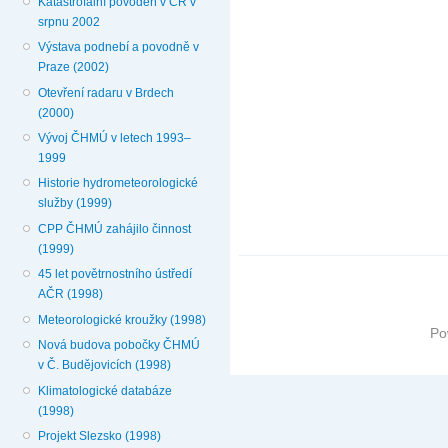
Katastrofální povodeň v ČR v
srpnu 2002
Výstava podnebí a povodně v
Praze (2002)
Otevření radaru v Brdech
(2000)
Vývoj ČHMÚ v letech 1993–
1999
Historie hydrometeorologické
služby (1999)
CPP ČHMÚ zahájilo činnost
(1999)
45 let povětrnostního ústředí
AČR (1998)
Meteorologické kroužky (1998)
Po
Nová budova pobočky ČHMÚ
v Č. Budějovicích (1998)
Klimatologické databáze
(1998)
Projekt Slezsko (1998)