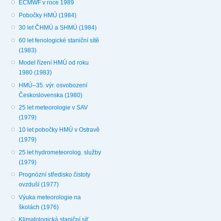
ECMWF v roce 1989
Pobočky HMÚ (1984)
30 let ČHMÚ a SHMÚ (1984)
60 let fenologické staniční sítě
(1983)
Model řízení HMÚ od roku
1980 (1983)
HMÚ–35. výr. osvobození
Československa (1980)
25 let meteorologie v SAV
(1979)
10 let pobočky HMÚ v Ostravě
(1979)
25 let hydrometeorolog. služby
(1979)
Prognózní středisko čistoty
ovzduší (1977)
Výuka meteorologie na
školách (1976)
Klimatologická staniční síť