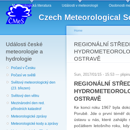
Main menu
Sk
Meteorologická literatura
Události v meteorologii
Osobnosti me
ma
Czech Meteorological S
co
Home
Události české
You are here
REGIONÁLNÍ STŘED
meteorologie a
HYDROMETEOROLOG
hydrologie
OSTRAVĚ
Počasí v Česku
Sun, 2017/01/15 - 15:53 —
plipin
Počasí ve světě
REGIONÁLNÍ STŘE
Světový meteorologický den
(23. březen)
HYDROMETEOROLO
Světový den větru
OSTRAVĚ
Mezinárodní den red.
Ke konci roku 1967 byla dok
přírodních katastrof
Porubě. Jde o první téměř d
Meteorologické zprávy
ústavu u nás, které zahájilo 
Meteorologické kody a zprávy
počátkem letošního roku, kdy k