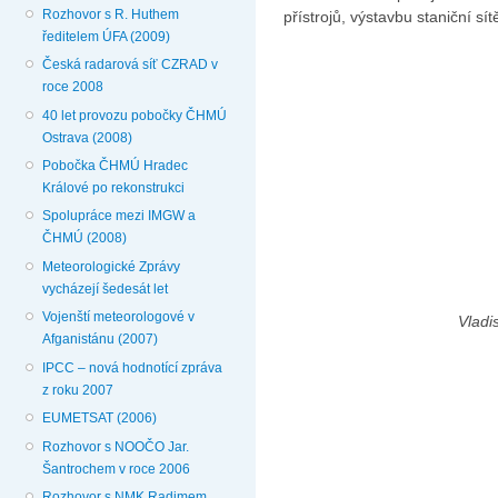
Rozhovor s R. Huthem
přístrojů, výstavbu staniční sí
ředitelem ÚFA (2009)
Česká radarová síť CZRAD v
roce 2008
40 let provozu pobočky ČHMÚ
Ostrava (2008)
Pobočka ČHMÚ Hradec
Králové po rekonstrukci
Spolupráce mezi IMGW a
ČHMÚ (2008)
Meteorologické Zprávy
vycházejí šedesát let
Vojenští meteorologové v
Vladi
Afganistánu (2007)
IPCC – nová hodnotící zpráva
z roku 2007
EUMETSAT (2006)
Rozhovor s NOOČO Jar.
Šantrochem v roce 2006
Rozhovor s NMK Radimem