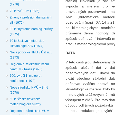
stanici). Novinkou je zde z
(1976)
výpočtů a měření pro jedn
20 let VÚLHM (1976)
pravidelných pozorování - n
AMS (Automatické meteorol
Změny v profesionální staniční
pozorování (např. 07, 14 a 21
síti (1975)
na klimatologických stanicí
30 let hydrometeorolog. služby
průměrné denní hodnoty, de
(1975)
způsob definování intervalů 
10 let Ústavu meteorol. a
práci s meteorologickými prvky
klimatologie SAV (1974)
Nová pobočka HMÚ v Ústi n. L.
DATA
(1973)
V této části jsou definován
Regionální telekomunikační
způsob uložení dat v da
centrum v Praze (1973)
pozorovaných dat. Hlavní d
100. výročí 1. meteorol.
uložit všechna základní da
konference (1972)
definovat zvláštní datové s
Nové středisko HMÚ v Brně
klimatologická měření. Bylo b
(1970)
minutových srážkových úhrnů 
50 let československé
výstupem z AMS. Pro tato data
meteorologické služby
důvodu odlišných požadavků u
nutnosti redukce „nulových
Regionální středisko HMÚ v