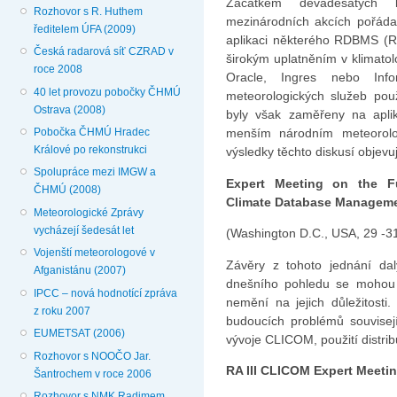
Začátkem devadesátých l
Rozhovor s R. Huthem
mezinárodních akcích pořád
ředitelem ÚFA (2009)
aplikaci některého RDBMS (
Česká radarová síť CZRAD v
širokým uplatněním v klimatol
roce 2008
Oracle, Ingres nebo Info
40 let provozu pobočky ČHMÚ
meteorologických služeb použ
Ostrava (2008)
byly však zaměřeny na apli
Pobočka ČHMÚ Hradec
menším národním meteorolo
Králové po rekonstrukci
výsledky těchto diskusí objevu
Spolupráce mezi IMGW a
Expert Meeting on the F
ČHMÚ (2008)
Climate Database Managem
Meteorologické Zprávy
vycházejí šedesát let
(Washington D.C., USA, 29 -3
Vojenští meteorologové v
Závěry z tohoto jednání dal
Afganistánu (2007)
dnešního pohledu se mohou t
IPCC – nová hodnotící zpráva
nemění na jejich důležitosti
z roku 2007
budoucích problémů souvisej
EUMETSAT (2006)
vývoje CLICOM, použití distri
Rozhovor s NOOČO Jar.
RA III CLICOM Expert Meeti
Šantrochem v roce 2006
Rozhovor s NMK Radimem