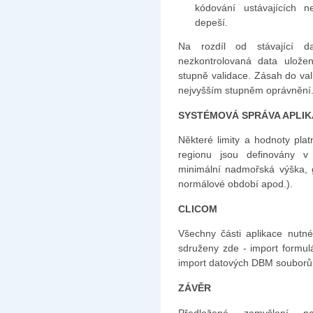
kódování ustávajících n
depeší.
Na rozdíl od stávající d
nezkontrolovaná data uložen
stupně validace. Zásah do val
nejvyšším stupněm oprávnění
SYSTÉMOVÁ SPRÁVA APLI
Některé limity a hodnoty pla
regionu jsou definovány v
minimální nadmořská výška, g
normálové období apod.).
CLICOM
Všechny části aplikace nutné
sdruženy zde - import form
import datových DBM souborů 
ZÁVĚR
Předložené zamyšlení n