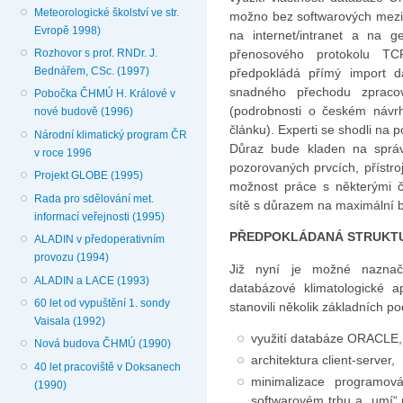
Meteorologické školství ve str.
možno bez softwarových mezik
Evropě 1998)
na internet/intranet a na g
přenosového protokolu TC
Rozhovor s prof. RNDr. J.
Bednářem, CSc. (1997)
předpokládá přímý import 
snadného přechodu zprac
Pobočka ČHMÚ H. Králové v
(podrobnosti o českém návrh
nové budově (1996)
článku). Experti se shodli na
Národní klimatický program ČR
Důraz bude kladen na správ
v roce 1996
pozorovaných prvcích, přístro
Projekt GLOBE (1995)
možnost práce s některými čá
Rada pro sdělování met.
sítě s důrazem na maximální b
informací veřejnosti (1995)
PŘEDPOKLÁDANÁ STRUKTU
ALADIN v předoperativním
provozu (1994)
Již nyní je možné naznači
ALADIN a LACE (1993)
databázové klimatologické a
60 let od vypuštění 1. sondy
stanovili několik základních p
Vaisala (1992)
využití databáze ORACLE,
Nová budova ČHMÚ (1990)
architektura client-server,
40 let pracoviště v Doksanech
minimalizace programov
(1990)
softwarovém trhu a „umí“ p