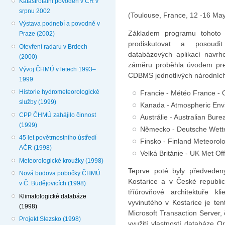
Katastrofální povodeň v ČR v
srpnu 2002
(Toulouse, France, 12 -16 Ma
Výstava podnebí a povodně v
Základem programu tohoto s
Praze (2002)
prodiskutovat a posoudit
Otevření radaru v Brdech
databázových aplikací navrh
(2000)
záměru proběhla úvodem prez
Vývoj ČHMÚ v letech 1993–
CDBMS jednotlivých národních
1999
Historie hydrometeorologické
Francie - Météo France - 
služby (1999)
Kanada - Atmospheric Envi
CPP ČHMÚ zahájilo činnost
Austrálie - Australian Bur
(1999)
Německo - Deutsche Wetter
45 let povětrnostního ústředí
Finsko - Finland Meteorolog
AČR (1998)
Velká Británie - UK Met Of
Meteorologické kroužky (1998)
Teprve poté byly předveden
Nová budova pobočky ČHMÚ
Kostarice a v České republi
v Č. Budějovicích (1998)
tříúrovňové architektuře kl
Klimatologické databáze
vyvinutého v Kostarice je t
(1998)
Microsoft Transaction Server,
Projekt Slezsko (1998)
využití vlastností databáze Or