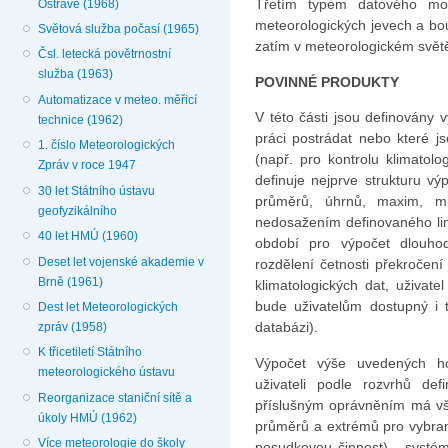
Třetím typem datového mod
Ostravě (1968)
meteorologických jevech a bou
Světová služba počasí (1965)
zatím v meteorologickém svět
Čsl. letecká povětrnostní
služba (1963)
POVINNÉ PRODUKTY
Automatizace v meteo. měřicí
V této části jsou definovány 
technice (1962)
práci postrádat nebo které j
1. číslo Meteorologických
(např. pro kontrolu klimatolo
Zpráv v roce 1947
definuje nejprve strukturu v
30 let Státního ústavu
průměrů, úhrnů, maxim, m
geofyzikálního
nedosažením definovaného lim
40 let HMÚ (1960)
období pro výpočet dlouho
Deset let vojenské akademie v
rozdělení četnosti překročení
Brně (1961)
klimatologických dat, uživate
bude uživatelům dostupný i t
Dest let Meteorologických
databázi).
zpráv (1958)
K třicetiletí Státního
Výpočet výše uvedených ho
meteorologického ústavu
uživateli podle rozvrhů de
Reorganizace staniční sítě a
příslušným oprávněním má vš
úkoly HMÚ (1962)
průměrů a extrémů pro vybran
Více meteorologie do školy
posudkovou činnost) - systém