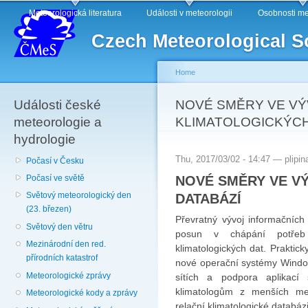
Main menu
Sk
Meteorologická literatura
Události v meteorologii
Osobnosti me
ma
Czech Meteorological S
co
Home
Události české
You are here
NOVÉ SMĚRY VE VÝ
meteorologie a
KLIMATOLOGICKÝCH
hydrologie
Thu, 2017/03/02 - 14:47 —
plipin
Počasí v Česku
NOVÉ SMĚRY VE V
Počasí ve světě
DATABÁZÍ
Světový meteorologický den
(23. březen)
Převratný vývoj informačních
Světový den větru
posun v chápání potřeb
Mezinárodní den red.
klimatologických dat. Prakti
přírodních katastrof
nové operační systémy Windo
Meteorologické zprávy
sítích a podpora aplikací s
klimatologům z menších me
Meteorologické kody a zprávy
relační klimatologické databázi