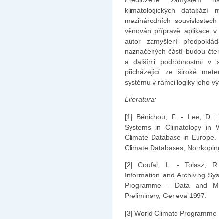
klimatologických databází
mezinárodních souvislostech
věnován přípravě aplikace 
autor zamyšlení předpoklád
naznačených částí budou čte
a dalšími podrobnostmi v s
přicházející ze široké mete
systému v rámci logiky jeho vý
Literatura:
[1] Bénichou, F. - Lee, D.
Systems in Climatology in W
Climate Database in Europe.
Climate Databases, Norrkopin
[2] Coufal, L. - Tolasz, R
Information and Archiving Sys
Programme - Data and Mo
Preliminary, Geneva 1997.
[3] World Climate Programme