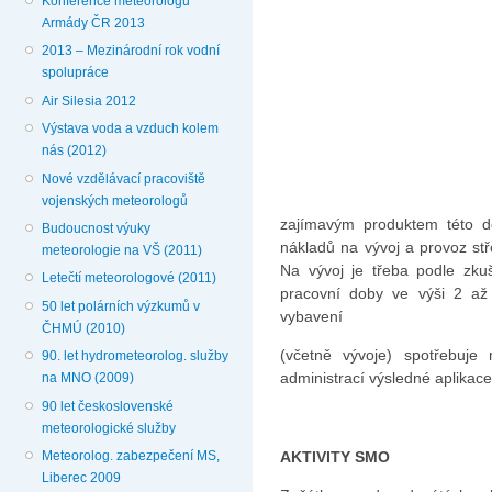
Konference meteorologů
Armády ČR 2013
2013 – Mezinárodní rok vodní
spolupráce
Air Silesia 2012
Výstava voda a vzduch kolem
nás (2012)
Nové vzdělávací pracoviště
vojenských meteorologů
zajímavým produktem této do
Budoucnost výuky
nákladů na vývoj a provoz stř
meteorologie na VŠ (2011)
Na vývoj je třeba podle zku
Letečtí meteorologové (2011)
pracovní doby ve výši 2 až 
50 let polárních výzkumů v
vybavení
ČHMÚ (2010)
(včetně vývoje) spotřebuj
90. let hydrometeorolog. služby
administrací výsledné aplikac
na MNO (2009)
90 let československé
meteorologické služby
AKTIVITY SMO
Meteorolog. zabezpečení MS,
Liberec 2009