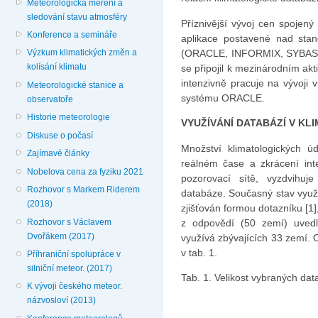
Meteorologická měření a
sledování stavu atmosféry
Příznivější vývoj cen spojen
Konference a semináře
aplikace postavené nad stan
(ORACLE, INFORMIX, SYBASE 
Výzkum klimatických změn a
kolísání klimatu
se připojil k mezinárodním ak
intenzivně pracuje na vývoji 
Meteorologické stanice a
systému ORACLE.
observatoře
Historie meteorologie
VYUŽÍVÁNÍ DATABÁZÍ V KL
Diskuse o počasí
Množství klimatologických úd
Zajímavé články
reálném čase a zkrácení inte
Nobelova cena za fyziku 2021
pozorovací sítě, vyzdvihuj
Rozhovor s Markem Riderem
databáze. Současný stav využ
(2018)
zjišťován formou dotazníku [1
Rozhovor s Václavem
z odpovědí (50 zemí) uvedl
Dvořákem (2017)
využívá zbývajících 33 zemí. 
v tab. 1.
Příhraniční spolupráce v
silniční meteor. (2017)
Tab. 1. Velikost vybraných da
K vývoji českého meteor.
názvosloví (2013)