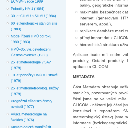
ECMWF v roce 1989
balíky, geografické inform
Pobočky HMÚ (1984)
maximální bezpečnost dat
30 let ČHMÚ a SHMÚ (1984)
internet (generování H
60 let fenologické staniční sítě
serverem, apod.),
(1983)
replikace databáze mezi 
Model řízení HMÚ od roku
přímý import dat z CLICO
1980 (1983)
hierarchická struktura uži
HMÚ–35. výr. osvobození
Aplikace bude mít sedm zák
Československa (1980)
produkty, Ostatní produkty,
25 let meteorologie v SAV
aplikace a CLICOM.
(1979)
10 let pobočky HMÚ v Ostravě
METADATA
(1979)
Část Metadata obsahuje vešk
25 let hydrometeorolog. služby
stanicích, pozorovaných prvcí
(1979)
části jsme se ve velké míře
Prognózní středisko čistoty
CLICOM - některé její části jsm
ovzduší (1977)
konzultaci s reportérem S
Výuka meteorologie na
meteorologický ústav) jsme se
školách (1976)
informace (fyzickogeografický
Klimatologická staniční síť