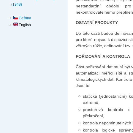
(1948)
nestandardní období pr
nekontrolovatelnému přeplněn
Čeština
OSTATNÍ PRODUKTY
English
Do této části budou definován
pro které nejsou k dispozici s
větrných růžic, definování tzv.
POŘIZOVÁNÍ A KONTROLA
Část pořizování dat musí být 
automatizaci měřící sítě a st
klimatologických dat. Kontrola 
Jsou to:
statická (jednostaniční) 
extrémů,
prostorová kontrola s
překročení,
kontrola nepominutelných l
kontrola logické správno