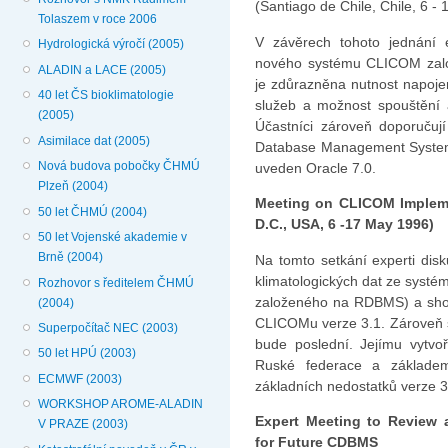
(Santiago de Chile, Chile, 6 
Tolaszem v roce 2006
V závěrech tohoto jednání e
Hydrologická výročí (2005)
nového systému CLICOM zalo
ALADIN a LACE (2005)
je zdůrazněna nutnost napoje
40 let ČS bioklimatologie
služeb a možnost spouštění 
(2005)
Účastníci zároveň doporuču
Asimilace dat (2005)
Database Management System)
Nová budova pobočky ČHMÚ
uveden Oracle 7.0.
Plzeň (2004)
Meeting on CLICOM Implem
50 let ČHMÚ (2004)
D.C., USA, 6 -17 May 1996)
50 let Vojenské akademie v
Brně (2004)
Na tomto setkání experti dis
klimatologických dat ze syst
Rozhovor s ředitelem ČHMÚ
založeného na RDBMS) a shodl
(2004)
CLICOMu verze 3.1. Zároveň se
Superpočítač NEC (2003)
bude poslední. Jejímu vytvo
50 let HPÚ (2003)
Ruské federace a základe
ECMWF (2003)
základních nedostatků verze 3
WORKSHOP AROME-ALADIN
Expert Meeting to Review 
V PRAZE (2003)
for Future CDBMS