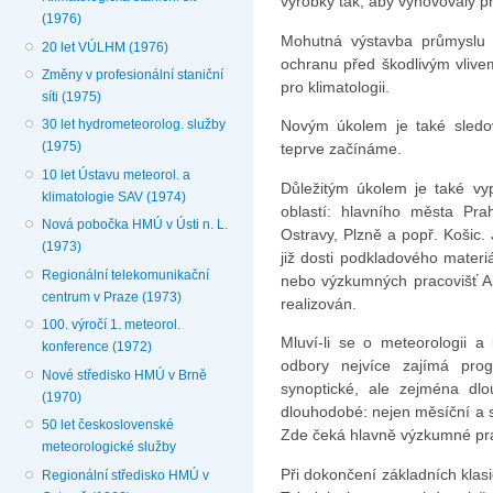
výrobky tak, aby vy­hovovaly 
(1976)
Mohutná výstavba průmyslu 
20 let VÚLHM (1976)
ochranu před škodlivým vlivem
Změny v profesionální staniční
pro klimatologii.
síti (1975)
Novým úkolem je také sledov
30 let hydrometeorolog. služby
(1975)
teprve začínáme.
10 let Ústavu meteorol. a
Důležitým úkolem je také vyp
klimatologie SAV (1974)
oblastí: hlavního města Prah
Nová pobočka HMÚ v Ústi n. L.
Ostravy, Plzně a popř. Košic. 
(1973)
již dosti podkladového mater
Regionální telekomunikační
nebo výzkumných pra­covišť 
centrum v Praze (1973)
realizován.
100. výročí 1. meteorol.
Mluví-li se o meteorologii a 
konference (1972)
odbory nejvíce zajímá pro
Nové středisko HMÚ v Brně
synoptické, ale zejména dl
(1970)
dlouhodobé: nejen měsíční a se
50 let československé
Zde čeká hlavně výzkumné pra
meteorologické služby
Při dokončení základních klas
Regionální středisko HMÚ v