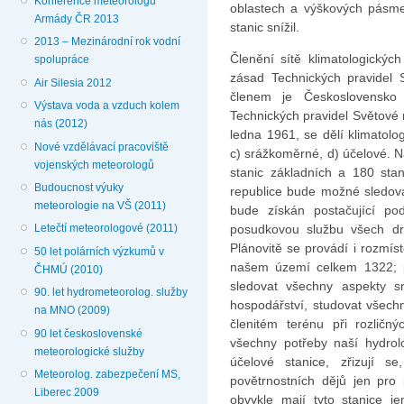
Konference meteorologů
oblastech a výškových pásme
Armády ČR 2013
stanic snížil.
2013 – Mezinárodní rok vodní
Členění sítě klimatologických
spolupráce
zásad Technických pravidel 
Air Silesia 2012
členem je Československo 
Výstava voda a vzduch kolem
Technických pravidel Světové 
nás (2012)
ledna 1961, se dělí klimatolo
Nové vzdělávací pracoviště
c) srážkoměrné, d) úče­lové. 
vojenských meteorologů
stanic základ­ních a 180 sta
Budoucnost výuky
republice bude možné sledova
meteorologie na VŠ (2011)
bude získán postačující pod
posudkovou službu všech dru
Letečtí meteorologové (2011)
Plánovitě se provádí i rozmís
50 let polárních výzkumů v
našem území celkem 1322; 
ČHMÚ (2010)
sledovat všechny aspekty s
90. let hydrometeorolog. služby
hospodářství, studovat všech
na MNO (2009)
členitém terénu při rozličnýc
90 let československé
všechny potřeby naší hydrol
meteorologické služby
účelové stanice, zřizují s
Meteorolog. zabezpečení MS,
povětrnostních dějů jen pro 
Liberec 2009
obvykle mají tyto stanice je