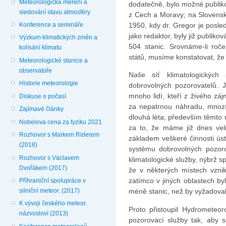
Meteorologická měření a
dodatečně, bylo možné publiko
sledování stavu atmosféry
z Cech a Moravy; na Slovensku
1950, kdy dr. Gregor je posl
Konference a semináře
jako redaktor, byly již publik
Výzkum klimatických změn a
504 stanic. Srovnáme-li roč
kolísání klimatu
států, musíme konstatovat, že
Meteorologické stanice a
observatoře
Naše síť klimatologických
Historie meteorologie
dobrovolných pozorovatelů.
mnoho lidí, kteří z živého záj
Diskuse o počasí
za nepatrnou náhradu, mnozí 
Zajímavé články
dlouhá léta; především těmt
Nobelova cena za fyziku 2021
za to, že máme již dnes velm
Rozhovor s Markem Riderem
základem veškeré činnosti úst
(2018)
systému dobrovolných pozoro
Rozhovor s Václavem
klimatologické služby, nýbrž s
Dvořákem (2017)
že v některých místech vzni
zatímco v jiných oblastech by
Příhraniční spolupráce v
silniční meteor. (2017)
méně stanic, než by vyžado­va
K vývoji českého meteor.
Proto přistoupil Hydrometeor
názvosloví (2013)
pozorovací služby tak, aby s