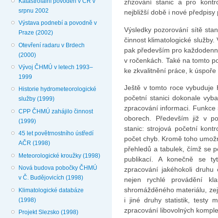
Katastrofální povodeň v ČR v
zřizování stanic a pro kontr
srpnu 2002
nejbližší době i nové předpisy
Výstava podnebí a povodně v
Výsledky pozorování sítě sta
Praze (2002)
činnost klimatologické služby. 
Otevření radaru v Brdech
pak především pro každodenní 
(2000)
v ročenkách. Také na tomto pol
Vývoj ČHMÚ v letech 1993–
ke zkva­litnění práce, k úspoře
1999
Ještě v tomto roce vybuduje 
Historie hydrometeorologické
početní stanici dokonale vyb
služby (1999)
zpracování informaci. Funkce s
CPP ČHMÚ zahájilo činnost
oborech. Především již v po
(1999)
stanic: strojová početní kontr
45 let povětrnostního ústředí
počet chyb. Kromě toho umožní
AČR (1998)
přehledů a tabulek, čímž se p
Meteorologické kroužky (1998)
publikací. A konečně se tyt
Nová budova pobočky ČHMÚ
zpracování jakéhokoli druhu č
v Č. Budějovicích (1998)
nejen rychlé provádění kl
shromážděného materiálu, ze­
Klimatologické databáze
i jiné druhy sta­tistik, test
(1998)
zpra­cování libovolných komple
Projekt Slezsko (1998)