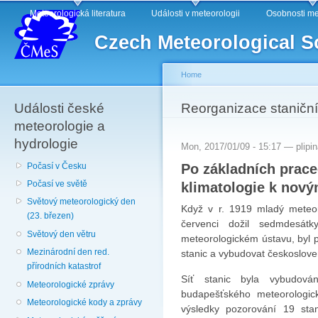
Main menu
Sk
Meteorologická literatura
Události v meteorologii
Osobnosti me
ma
Czech Meteorological S
co
Home
Události české
You are here
Reorganizace staniční
meteorologie a
hydrologie
Mon, 2017/01/09 - 15:17 —
plipi
Po základních prac
Počasí v Česku
klimatologie k nov
Počasí ve světě
Světový meteorologický den
Když v r. 1919 mladý meteor
(23. březen)
červenci dožil sedmdesátk
Světový den větru
meteorologickém ústavu, byl p
Mezinárodní den red.
stanic a vybudovat českosloven
přírodních katastrof
Síť stanic byla vybudová
Meteorologické zprávy
budapešťského meteorologic
Meteorologické kody a zprávy
výsledky pozorování 19 stan