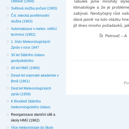
Tabulek jsme mnohdy slyšel
Ostravě (1968)
klimatologie a že je problém
Světová služba počasí (1965)
zabývat. Neobyčejný růst na­š
Čsl. letecká povětrnostní
dává jasně na tuto otázku hne
služba (1963)
již dnes mnoho požadavků, jak
Automatizace v meteo. měřicí
technice (1962)
Št. Petrovič – A
1. číslo Meteorologických
Zpráv v roce 1947
30 let Státního ústavu
geofyzikálního
40 let HMÚ (1960)
Deset let vojenské akademie v
Brně (1961)
Po
Dest let Meteorologických
zpráv (1958)
K třicetiletí Státního
meteorologického ústavu
Reorganizace staniční sítě a
úkoly HMÚ (1962)
Více meteorologie do školy