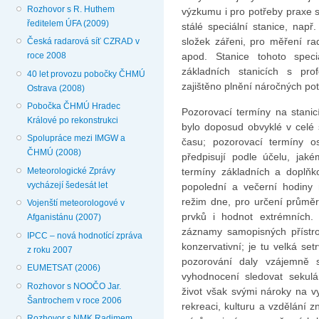
Rozhovor s R. Huthem
výzkumu i pro potřeby praxe s
ředitelem ÚFA (2009)
stálé speciální stanice, nap
složek zářeni, pro měření rad
Česká radarová síť CZRAD v
roce 2008
apod. Stanice tohoto speci
základních stanicích s prof
40 let provozu pobočky ČHMÚ
zajištěno plnění náročných po
Ostrava (2008)
Pobočka ČHMÚ Hradec
Pozorovací termíny na stanicí
Králové po rekonstrukci
bylo doposud obvyklé v celé 
Spolupráce mezi IMGW a
času; pozorovací termíny os
ČHMÚ (2008)
předpisují podle účelu, jak
Meteorologické Zprávy
termíny základních a do­plň
vycházejí šedesát let
popolední a ve­černí hodiny 
režim dne, pro určení průměr
Vojenští meteorologové v
prvků i hodnot extrémních. 
Afganistánu (2007)
záznamy samopisných přístroj
IPCC – nová hodnotící zpráva
konzervativní; je tu velká se
z roku 2007
pozorování daly vzájemně 
EUMETSAT (2006)
vyhodnocení sledovat se­kul
Rozhovor s NOOČO Jar.
život však svými nároky na v
Šantrochem v roce 2006
rekreaci, kulturu a vzdělání 
Rozhovor s NMK Radimem