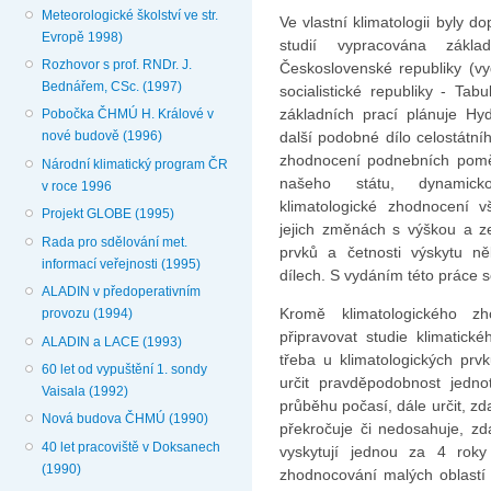
Meteorologické školství ve str.
Ve vlastní klimatologii byly 
Evropě 1998)
studií vypracována základ
Rozhovor s prof. RNDr. J.
Československé republiky (v
Bednářem, CSc. (1997)
socialistické republiky - Ta
základních prací plánuje Hyd
Pobočka ČHMÚ H. Králové v
další podobné dílo celo­státn
nové budově (1996)
zhodnocení podnebních pomě
Národní klimatický program ČR
na­šeho státu, dynamicko-
v roce 1996
klimatologické zhodnocení v
Projekt GLOBE (1995)
jejich změnách s výškou a z
Rada pro sdělování met.
prvků a četnosti výskytu ně
informací veřejnosti (1995)
dílech. S vydáním této práce s
ALADIN v předoperativním
Kromě klimatologického zh
provozu (1994)
připravovat studie klimatick
ALADIN a LACE (1993)
třeba u klimatologických prvk
60 let od vypuštění 1. sondy
určit pravděpodobnost jedno
Vaisala (1992)
průběhu počasí, dále určit, z
Nová budova ČHMÚ (1990)
překročuje či nedosahuje, zda
40 let pracoviště v Doksanech
vyskytují jednou za 4 roky
(1990)
zhodnocování malých oblastí 