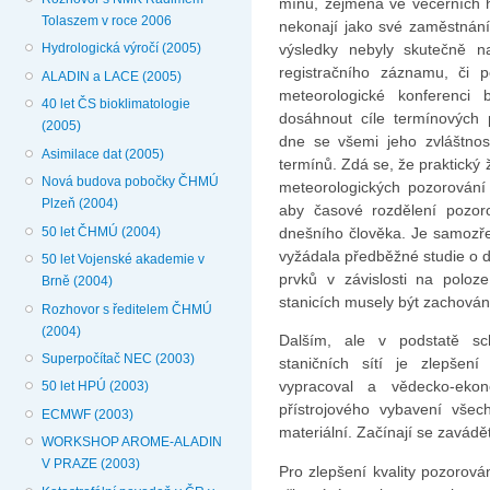
mínů, zejména ve večerních ho
Tolaszem v roce 2006
nekonají jako své zaměstnání. 
výsledky nebyly skutečně n
Hydrologická výročí (2005)
registračního záznamu, či 
ALADIN a LACE (2005)
meteorologické konferenci 
40 let ČS bioklimatologie
dosáhnout cíle termínových po
(2005)
dne se všemi jeho zvlášt­nos
Asimilace dat (2005)
termínů. Zdá se, že praktický 
Nová budova pobočky ČHMÚ
mete­orologických pozorování 
Plzeň (2004)
aby časové rozdělení pozor
50 let ČHMÚ (2004)
dnešního člověka. Je samozře
vyžádala předběžné studie o 
50 let Vojenské akademie v
prvků v závislosti na polo
Brně (2004)
stanicích musely být zachován
Rozhovor s ředitelem ČHMÚ
(2004)
Dalším, ale v podstatě sc
Superpočítač NEC (2003)
staničních sítí je zlepšení
vypracoval a vědecko-ekon
50 let HPÚ (2003)
přístrojového vybavení všec
ECMWF (2003)
materiální. Začínají se zavádět
WORKSHOP AROME-ALADIN
V PRAZE (2003)
Pro zlepšení kvality pozorov