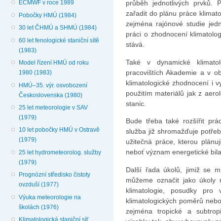
ECMWF v roce 1989
průběh jednotlivých prvků.
zařadit do plánu práce klimat
Pobočky HMÚ (1984)
zejména rajónové studie jedn
30 let ČHMÚ a SHMÚ (1984)
práci o zhodnocení klimatolog
60 let fenologické staniční sítě
stává.
(1983)
Také v dynamické klimatol
Model řízení HMÚ od roku
pracovištích Akademie a v ob
1980 (1983)
klimatologické zhodnocení i 
HMÚ–35. výr. osvobození
použitím materiálů jak z aero
Československa (1980)
stanic.
25 let meteorologie v SAV
(1979)
Bude třeba také rozšířit prá
10 let pobočky HMÚ v Ostravě
služba již shromažďuje potřeb
(1979)
užitečná práce, kterou plánu
neboť význam energetické bi­la
25 let hydrometeorolog. služby
(1979)
Další řada úkolů, jimiž se mu
Prognózní středisko čistoty
můžeme označit jako úkoly n
ovzduší (1977)
klimatologie, posudky pro
Výuka meteorologie na
klimatologických poměrů nebo 
školách (1976)
zejména tropické a subtro­p
Klimatologická staniční síť