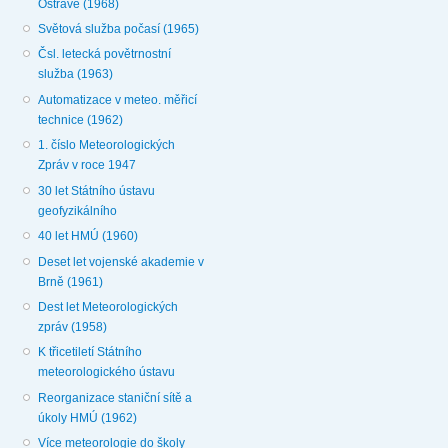
Ostravě (1968)
Světová služba počasí (1965)
Čsl. letecká povětrnostní
služba (1963)
Automatizace v meteo. měřicí
technice (1962)
1. číslo Meteorologických
Zpráv v roce 1947
30 let Státního ústavu
geofyzikálního
40 let HMÚ (1960)
Deset let vojenské akademie v
Brně (1961)
Dest let Meteorologických
zpráv (1958)
K třicetiletí Státního
meteorologického ústavu
Reorganizace staniční sítě a
úkoly HMÚ (1962)
Více meteorologie do školy