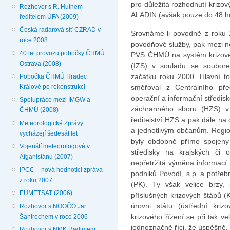
pro důležitá rozhodnutí krizo
Rozhovor s R. Huthem
ALADIN (avšak pouze do 48 h
ředitelem ÚFA (2009)
Česká radarová síť CZRAD v
Srovnáme-li povodně z roku 
roce 2008
povodňové služby, pak mezi ne
40 let provozu pobočky ČHMÚ
PVS ČHMÚ na systém krizovéh
Ostrava (2008)
(IZS) v souladu se soubor
začátku roku 2000. Hlavní to
Pobočka ČHMÚ Hradec
směřoval z Centrálního př
Králové po rekonstrukci
operační a informační středis
Spolupráce mezi IMGW a
záchranného sboru (HZS) v
ČHMÚ (2008)
ředitelství HZS a pak dále na
Meteorologické Zprávy
a jednotlivým občanům. Regi
vycházejí šedesát let
byly obdobně přímo spojeny 
Vojenští meteorologové v
středisky na krajských či o
Afganistánu (2007)
nepřetržitá výměna informac
IPCC – nová hodnotící zpráva
podniků Povodí, s.p. a potře
z roku 2007
(PK). Ty však velice brzy, 
EUMETSAT (2006)
příslušných krizových štábů (
úrovni státu (ústřední kriz
Rozhovor s NOOČO Jar.
krizového řízení se při tak v
Šantrochem v roce 2006
jednoznačně říci, že úspěšně.
Rozhovor s NMK Radimem