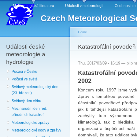
Main menu
Sk
Meteorologická literatura
Události v meteorologii
Osobnosti me
ma
Czech Meteorological S
co
Home
Události české
You are here
Katastrofální povodeň
meteorologie a
hydrologie
Thu, 2017/03/09 - 16:19 —
plipin
Katastrofální povod
Počasí v Česku
2002
Počasí ve světě
Světový meteorologický den
Koncem roku 1997 jsme vydal
(23. březen)
Zpráv s tematikou povodně v
Světový den větru
účastníků povodňové předpově
Mezinárodní den red.
jak k tehdejší katastrofální
přírodních katastrof
zachytily tuto významnou
klimatologů, tak z hlediska
Meteorologické zprávy
organizaci a úspěšnost naší
Meteorologické kody a zprávy
domnívali, že tato událost by