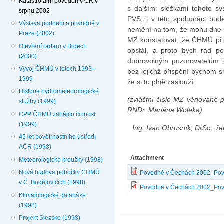
Katastrofální povodeň v ČR v
s dalšími složkami tohoto s
srpnu 2002
PVS, i v této spolupráci bud
Výstava podnebí a povodně v
nemění na tom, že mohu dne s
Praze (2002)
MZ konstatovat, že ČHMÚ při
Otevření radaru v Brdech
obstál, a proto bych rád po
(2000)
dobrovolným pozorovatelům i
Vývoj ČHMÚ v letech 1993–
bez jejichž přispění bychom 
1999
že si to plně zaslouží.
Historie hydrometeorologické
(zvláštní číslo MZ věnované
služby (1999)
RNDr. Mariána Woleka)
CPP ČHMÚ zahájilo činnost
(1999)
Ing. Ivan Obrusník, DrSc., ř
45 let povětrnostního ústředí
AČR (1998)
Attachment
Meteorologické kroužky (1998)
Nová budova pobočky ČHMÚ
Povodně v Čechách 2002_Povo
v Č. Budějovicích (1998)
Povodně v Čechách 2002_Povod
Klimatologické databáze
(1998)
Projekt Slezsko (1998)