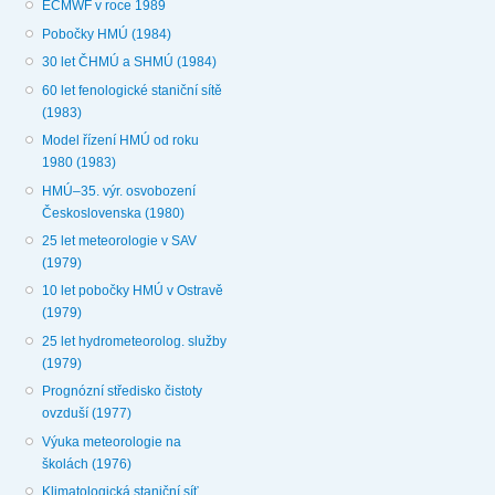
ECMWF v roce 1989
Pobočky HMÚ (1984)
30 let ČHMÚ a SHMÚ (1984)
60 let fenologické staniční sítě
(1983)
Model řízení HMÚ od roku
1980 (1983)
HMÚ–35. výr. osvobození
Československa (1980)
25 let meteorologie v SAV
(1979)
10 let pobočky HMÚ v Ostravě
(1979)
25 let hydrometeorolog. služby
(1979)
Prognózní středisko čistoty
ovzduší (1977)
Výuka meteorologie na
školách (1976)
Klimatologická staniční síť