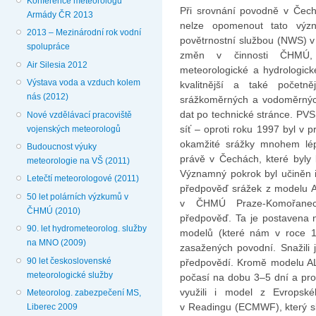
Konference meteorologů
Při srovnání povodně v Čec
Armády ČR 2013
nelze opomenout tato význ
2013 – Mezinárodní rok vodní
povětrnostní službou (NWS) v 
spolupráce
změn v činnosti ČHMÚ, 
Air Silesia 2012
meteorologické a hydrologick
Výstava voda a vzduch kolem
kvalitnější a také početn
nás (2012)
srážkoměrných a vodoměrných
dat po technické stránce. PVS 
Nové vzdělávací pracoviště
síť – oproti roku 1997 byl v 
vojenských meteorologů
okamžité srážky mnohem lép
Budoucnost výuky
právě v Čechách, které byly 
meteorologie na VŠ (2011)
Významný pokrok byl učiněn 
Letečtí meteorologové (2011)
předpověď srážek z modelu A
50 let polárních výzkumů v
v ČHMÚ Praze-Komořanech
ČHMÚ (2010)
předpověď. Ta je postavena n
90. let hydrometeorolog. služby
modelů (které nám v roce 19
na MNO (2009)
zasažených povodní. Snažili j
90 let československé
předpovědí. Kromě modelu AL
meteorologické služby
počasí na dobu 3–5 dní a pr
využili i model z Evropsk
Meteorolog. zabezpečení MS,
v Readingu (ECMWF), který slo
Liberec 2009