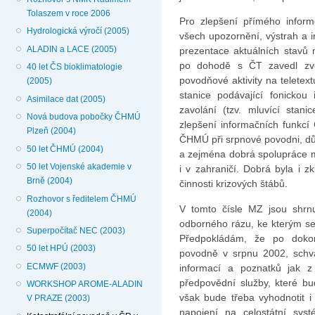
Tolaszem v roce 2006
Pro zlepšení přímého inform
Hydrologická výročí (2005)
všech upozornění, výstrah a i
ALADIN a LACE (2005)
prezentace aktuálních stavů
po dohodě s ČT zavedl zve
40 let ČS bioklimatologie
povodňové aktivity na teletext
(2005)
stanice podávající fonickou 
Asimilace dat (2005)
zavolání (tzv. mluvící stan
Nová budova pobočky ČHMÚ
zlepšení informačních funkcí
Plzeň (2004)
ČHMÚ při srpnové povodni, dů
50 let ČHMÚ (2004)
a zejména dobrá spolupráce m
50 let Vojenské akademie v
i v zahraničí. Dobrá byla i
Brně (2004)
činnosti krizových štábů.
Rozhovor s ředitelem ČHMÚ
V tomto čísle MZ jsou shrn
(2004)
odborného rázu, ke kterým se
Superpočítač NEC (2003)
Předpokládám, že po dokonč
50 let HPÚ (2003)
povodně v srpnu 2002, schvá
ECMWF (2003)
informací a poznatků jak z 
předpovědní služby, které b
WORKSHOP AROME-ALADIN
však bude třeba vyhodnotit i
V PRAZE (2003)
napojení na celostátní sys