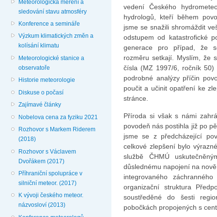
Meteorologická měření a
vedení Českého hydrometeo
sledování stavu atmosféry
hydrologů, kteří během povod
Konference a semináře
jsme se snažili shromáždit v
Výzkum klimatických změn a
odstupem od katastrofické p
kolísání klimatu
generace pro případ, že s
rozměru setkají. Myslím, že
Meteorologické stanice a
čísla (MZ 1997/6, ročník 50) 
observatoře
podrobné analýzy příčin pov
Historie meteorologie
poučit a učinit opatření ke z
Diskuse o počasí
stránce.
Zajímavé články
Příroda si však s námi zahrál
Nobelova cena za fyziku 2021
povodeň nás postihla již po pě
Rozhovor s Markem Riderem
jsme se z předcházející pov
(2018)
celkové zlepšení bylo výrazn
Rozhovor s Václavem
službě ČHMÚ uskutečněným
Dvořákem (2017)
důslednému napojení na nově v
Příhraniční spolupráce v
integrovaného záchranného
silniční meteor. (2017)
organizační struktura Před
K vývoji českého meteor.
soustředěné do šesti regi
názvosloví (2013)
pobočkách propojených s cent