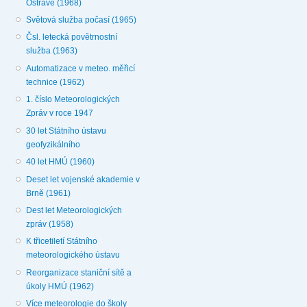
Ostravě (1968)
Světová služba počasí (1965)
Čsl. letecká povětrnostní
služba (1963)
Automatizace v meteo. měřicí
technice (1962)
1. číslo Meteorologických
Zpráv v roce 1947
30 let Státního ústavu
geofyzikálního
40 let HMÚ (1960)
Deset let vojenské akademie v
Brně (1961)
Dest let Meteorologických
zpráv (1958)
K třicetiletí Státního
meteorologického ústavu
Reorganizace staniční sítě a
úkoly HMÚ (1962)
Více meteorologie do školy