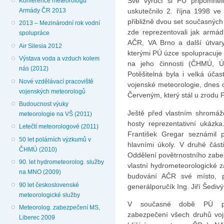
Své výročí si PÚ připomněl
Konference meteorologů
Armády ČR 2013
uskutečnilo 2. října 1998 v
přibližně dvou set současných 
2013 – Mezinárodní rok vodní
zde reprezentovali jak armá
spolupráce
AČR, VA Brno a další útvary 
Air Silesia 2012
kterými PÚ úzce spolupracuj
Výstava voda a vzduch kolem
na jeho činnosti (ČHMÚ, 
nás (2012)
Potěšitelná byla i velká úča
Nové vzdělávací pracoviště
vojenské meteorologie, dnes 
vojenských meteorologů
Červeným, který stál u zrodu P
Budoucnost výuky
Ještě před vlastním shromá
meteorologie na VŠ (2011)
hosty reprezentativní ukázka.
Letečtí meteorologové (2011)
František Gregar seznámil p
50 let polárních výzkumů v
hlavními úkoly. V druhé čás
ČHMÚ (2010)
Oddělení povětrnostního zabez
90. let hydrometeorolog. služby
vlastní hydrometeorologické 
na MNO (2009)
budování AČR své místo, p
90 let československé
generálporučík Ing. Jiří Šedivý
meteorologické služby
V současné době PÚ prov
Meteorolog. zabezpečení MS,
zabezpečení všech druhů voj
Liberec 2009