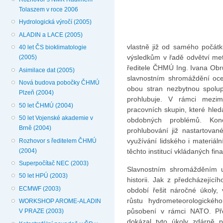
Tolaszem v roce 2006
Hydrologická výročí (2005)
ALADIN a LACE (2005)
vlastně již od samého počát
40 let ČS bioklimatologie
výsledkům v řadě odvětví mete
(2005)
ředitele ČHMÚ Ing. Ivana Obr
Asimilace dat (2005)
slavnostním shromáždění oce
Nová budova pobočky ČHMÚ
obou stran nezbytnou spolup
Plzeň (2004)
prohlubuje. V rámci mezimi
50 let ČHMÚ (2004)
pracovních skupin, které hled
50 let Vojenské akademie v
obdobných problémů. Ko
Brně (2004)
prohlubování již nastartovan
využívání lidského i materiál
Rozhovor s ředitelem ČHMÚ
(2004)
těchto institucí vkládaných fin
Superpočítač NEC (2003)
Slavnostním shromážděním u
50 let HPÚ (2003)
historii. Jak z předcházející
ECMWF (2003)
období řešit náročné úkoly, v
růstu hydrometeorologické
WORKSHOP AROME-ALADIN
působení v rámci NATO. Pře
V PRAZE (2003)
dokázal tyto úkoly zdárně p