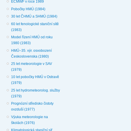
ECMWF v roce 1989
Pobočky HMÚ (1984)
30 let ČHMÚ a SHMÚ (1984)
60 let fenologické staniční sítě
(1983)
Model řízení HMÚ od roku
1980 (1983)
HMÚ–35. výr. osvobození
Československa (1980)
25 let meteorologie v SAV
(1979)
10 let pobočky HMÚ v Ostravě
(1979)
25 let hydrometeorolog. služby
(1979)
Prognózní středisko čistoty
ovzduší (1977)
Výuka meteorologie na
školách (1976)
Klimatologická staniční síť