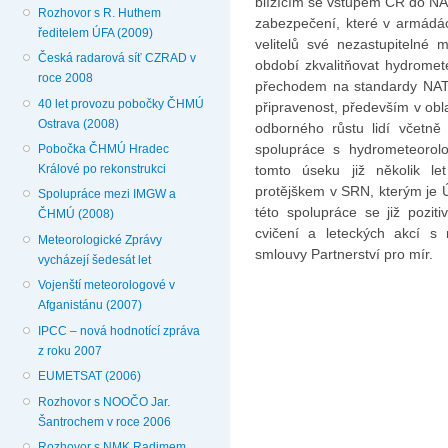
blížícím se vstupem ČR do NAT
Rozhovor s R. Huthem
zabezpečení, které v armádá
ředitelem ÚFA (2009)
velitelů své nezastupitelné
Česká radarová síť CZRAD v
období zkvalitňovat hydrome
roce 2008
přechodem na standardy NAT
40 let provozu pobočky ČHMÚ
připravenost, především v obl
Ostrava (2008)
odborného růstu lidí včetně 
spolupráce s hydrometeorol
Pobočka ČHMÚ Hradec
Králové po rekonstrukci
tomto úseku již několik l
protějškem v SRN, kterým je 
Spolupráce mezi IMGW a
této spolupráce se již pozit
ČHMÚ (2008)
cvičení a leteckých akcí s
Meteorologické Zprávy
smlouvy Partnerství pro mír.
vycházejí šedesát let
Vojenští meteorologové v
Afganistánu (2007)
IPCC – nová hodnotící zpráva
z roku 2007
EUMETSAT (2006)
Rozhovor s NOOČO Jar.
Šantrochem v roce 2006
Rozhovor s NMK Radimem