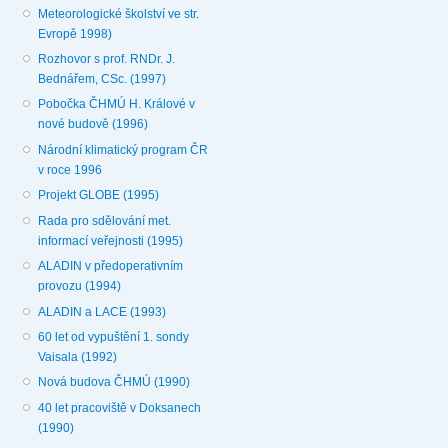
Meteorologické školství ve str.
Evropě 1998)
Rozhovor s prof. RNDr. J.
Bednářem, CSc. (1997)
Pobočka ČHMÚ H. Králové v
nové budově (1996)
Národní klimatický program ČR
v roce 1996
Projekt GLOBE (1995)
Rada pro sdělování met.
informací veřejnosti (1995)
ALADIN v předoperativním
provozu (1994)
ALADIN a LACE (1993)
60 let od vypuštění 1. sondy
Vaisala (1992)
Nová budova ČHMÚ (1990)
40 let pracoviště v Doksanech
(1990)