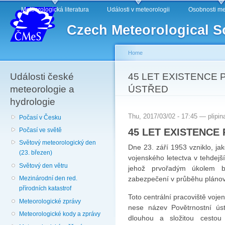
Main menu
Sk
Meteorologická literatura
Události v meteorologii
Osobnosti me
ma
Czech Meteorological S
co
Home
Události české
You are here
45 LET EXISTENCE
meteorologie a
ÚSTŘED
hydrologie
Thu, 2017/03/02 - 17:45 —
plipin
Počasí v Česku
45 LET EXISTENCE
Počasí ve světě
Světový meteorologický den
Dne 23. září 1953 vzniklo, j
(23. březen)
vojenského letectva v tehdejš
Světový den větru
jehož prvořadým úkolem by
zabezpečení v prů­běhu plánová
Mezinárodní den red.
přírodních katastrof
Toto centrální pracoviště voje
Meteorologické zprávy
nese název Povětrnostní úst
Meteorologické kody a zprávy
dlouhou a složitou cestou