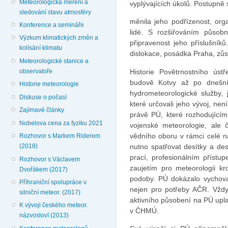
Meteorologická měření a
vyplývajících úkolů. Postupně 
sledování stavu atmosféry
měnila jeho podřízenost, orga
Konference a semináře
lidé. S rozšiřováním působn
Výzkum klimatických změn a
připravenost jeho příslušníků
kolísání klimatu
dislokace, posádka Praha, zů
Meteorologické stanice a
Historie Povětrnostního ús
observatoře
budově Kotvy až po dnešní
Historie meteorologie
hydrometeorologické služby,
Diskuse o počasí
které určovali jeho vývoj, ne
Zajímavé články
právě PÚ, které rozhodující
Nobelova cena za fyziku 2021
vojenské meteorologie, ale č
vědního oboru v rámci celé n
Rozhovor s Markem Riderem
nutno spatřovat desítky a desí
(2018)
prací, profesionálním přís
Rozhovor s Václavem
zaujetím pro meteorologii k
Dvořákem (2017)
podoby. PÚ dokázalo vychova
Příhraniční spolupráce v
nejen pro potřeby AČR. Vždy
silniční meteor. (2017)
aktivního působení na PÚ uplat
K vývoji českého meteor.
v ČHMÚ.
názvosloví (2013)