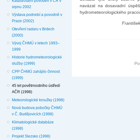
Katastrofální povodeň v ČR v
navázat na dosavadní úspěšno
srpnu 2002
hydrometeorologického pracov
Výstava podnebí a povodně v
Praze (2002)
František
Otevření radaru v Brdech
(2000)
Vývoj ČHMÚ v letech 1993–
1999
Historie hydrometeorologické
Po
služby (1999)
CPP ČHMÚ zahájilo činnost
(1999)
45 let povětrnostního ústředí
AČR (1998)
Meteorologické kroužky (1998)
Nová budova pobočky ČHMÚ
v Č. Budějovicích (1998)
Klimatologické databáze
(1998)
Projekt Slezsko (1998)