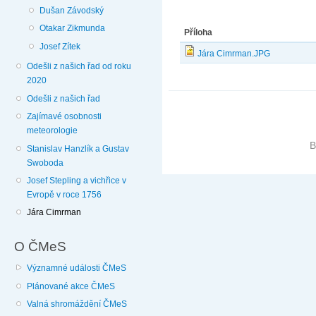
Dušan Závodský
Otakar Zikmunda
Příloha
Josef Zítek
Jára Cimrman.JPG
Odešli z našich řad od roku
2020
Odešli z našich řad
Zajímavé osobnosti
meteorologie
B
Stanislav Hanzlík a Gustav
Swoboda
Josef Stepling a vichřice v
Evropě v roce 1756
Jára Cimrman
O ČMeS
Významné události ČMeS
Plánované akce ČMeS
Valná shromáždění ČMeS