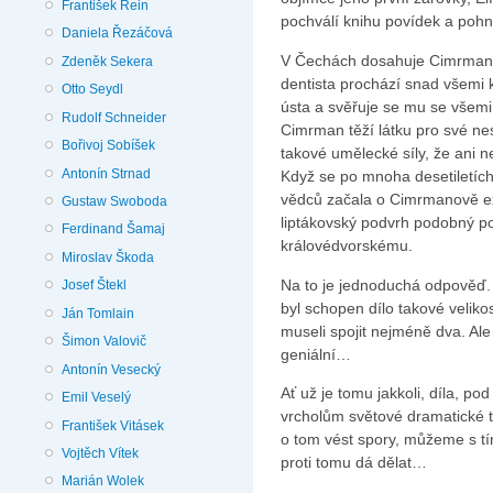
František Rein
pochválí knihu povídek a pohn
Daniela Řezáčová
V Čechách dosahuje Cimrmanov
Zdeněk Sekera
dentista prochází snad všemi k
Otto Seydl
ústa a svěřuje se mu se všemi
Rudolf Schneider
Cimrman těží látku pro své ne
Bořivoj Sobíšek
takové umělecké síly, že ani
Antonín Strnad
Když se po mnoha desetiletích 
vědců začala o Cimrmanově exi
Gustaw Swoboda
liptákovský podvrh podobný 
Ferdinand Šamaj
královédvorskému.
Miroslav Škoda
Na to je jednoduchá odpověď. 
Josef Štekl
byl schopen dílo takové veliko
Ján Tomlain
museli spojit nejméně dva. Ale
Šimon Valovič
geniální…
Antonín Vesecký
Ať už je tomu jakkoli, díla, p
Emil Veselý
vrcholům světové dramatické 
František Vitásek
o tom vést spory, můžeme s tím
Vojtěch Vítek
proti tomu dá dělat…
Marián Wolek