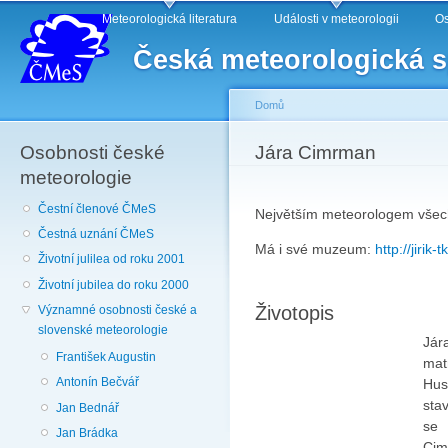
Main menu
Sk
Meteorologická literatura
Události v meteorologii
Os
ma
Česká meteorologická 
co
Domů
Osobnosti české
You are here
Jára Cimrman
meteorologie
Čestní členové ČMeS
Největším meteorologem všec
Čestná uznání ČMeS
Má i své muzeum:
http://jiri
Životní julilea od roku 2001
Životní jubilea do roku 2000
Životopis
Významné osobnosti české a
slovenské meteorologie
Jár
František Augustin
mat
Antonín Bečvář
Hus
stav
Jan Bednář
se
Jan Brádka
Cim