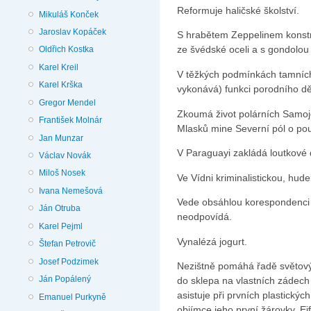
Reformuje haličské školství.
Mikuláš Konček
Jaroslav Kopáček
S hrabětem Zeppelinem konstr
ze švédské oceli a s gondolou
Oldřich Kostka
Karel Kreil
V těžkých podmínkách tamních
Karel Krška
vykonává) funkci porodního d
Gregor Mendel
Zkoumá život polárních Samo
František Molnár
Mlasků mine Severní pól o po
Jan Munzar
V Paraguayi zakládá loutkové 
Václav Novák
Miloš Nosek
Ve Vídni kriminalistickou, hude
Ivana Nemešová
Vede obsáhlou korespondenci s
Ján Otruba
neodpovídá.
Karel Pejml
Vynalézá jogurt.
Štefan Petrovič
Josef Podzimek
Nezištně pomáhá řadě světov
Ján Popálený
do sklepa na vlastních zádech 
asistuje při prvních plastický
Emanuel Purkyně
objímce jeho první žárovky, E