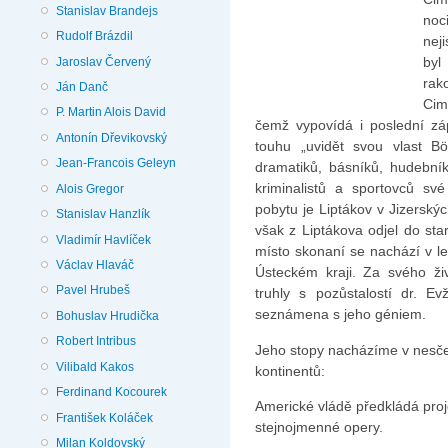
Stanislav Brandejs
noc
Rudolf Brázdil
nej
byl
Jaroslav Červený
ra
Ján Danč
Cim
P. Martin Alois David
čemž vypovídá i poslední zá
Antonín Dřevikovský
touhu „uvidět svou vlast B
Jean-Francois Geleyn
dramatiků, básníků, hudebníků
kriminalistů a sportovců sv
Alois Gregor
pobytu je Liptákov v Jizerský
Stanislav Hanzlík
však z Liptákova odjel do s
Vladimír Havlíček
místo skonaní se nachází v le
Václav Hlaváč
Ústeckém kraji. Za svého ži
Pavel Hrubeš
truhly s pozůstalostí dr. 
seznámena s jeho géniem.
Bohuslav Hrudička
Robert Intribus
Jeho stopy nacházíme v nesč
Vilibald Kakos
kontinentů:
Ferdinand Kocourek
Americké vládě předkládá pro
František Koláček
stejnojmenné opery.
Milan Koldovský